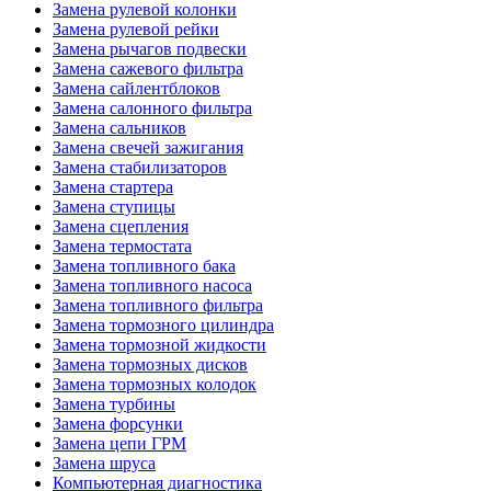
Замена рулевой колонки
Замена рулевой рейки
Замена рычагов подвески
Замена сажевого фильтра
Замена сайлентблоков
Замена салонного фильтра
Замена сальников
Замена свечей зажигания
Замена стабилизаторов
Замена стартера
Замена ступицы
Замена сцепления
Замена термостата
Замена топливного бака
Замена топливного насоса
Замена топливного фильтра
Замена тормозного цилиндра
Замена тормозной жидкости
Замена тормозных дисков
Замена тормозных колодок
Замена турбины
Замена форсунки
Замена цепи ГРМ
Замена шруса
Компьютерная диагностика