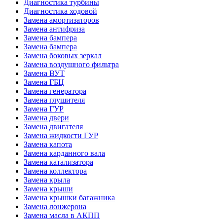
Диагностика турбины
Диагностика ходовой
Замена амортизаторов
Замена антифриза
Замена бампера
Замена бампера
Замена боковых зеркал
Замена воздушного фильтра
Замена ВУТ
Замена ГБЦ
Замена генератора
Замена глушителя
Замена ГУР
Замена двери
Замена двигателя
Замена жидкости ГУР
Замена капота
Замена карданного вала
Замена катализатора
Замена коллектора
Замена крыла
Замена крыши
Замена крышки багажника
Замена лонжерона
Замена масла в АКПП