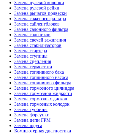
Замена рулевой колонки
Замена рулевой рейки
Замена рычагов подвески
Замена сажевого фильтра
Замена сайлентблоков
Замена салонного фильтра
Замена сальников
Замена свечей зажигания
Замена стабилизаторов
Замена стартера
Замена ступицы
Замена сцепления
Замена термостата
Замена топливного бака
Замена топливного насоса
Замена топливного фильтра
Замена тормозного цилиндра
Замена тормозной жидкости
Замена тормозных дисков
Замена тормозных колодок
Замена турбины
Замена форсунки
Замена цепи ГРМ
Замена шруса
Компьютерная диагностика