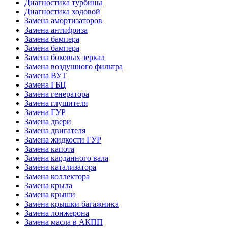
Диагностика турбины
Диагностика ходовой
Замена амортизаторов
Замена антифриза
Замена бампера
Замена бампера
Замена боковых зеркал
Замена воздушного фильтра
Замена ВУТ
Замена ГБЦ
Замена генератора
Замена глушителя
Замена ГУР
Замена двери
Замена двигателя
Замена жидкости ГУР
Замена капота
Замена карданного вала
Замена катализатора
Замена коллектора
Замена крыла
Замена крыши
Замена крышки багажника
Замена лонжерона
Замена масла в АКПП