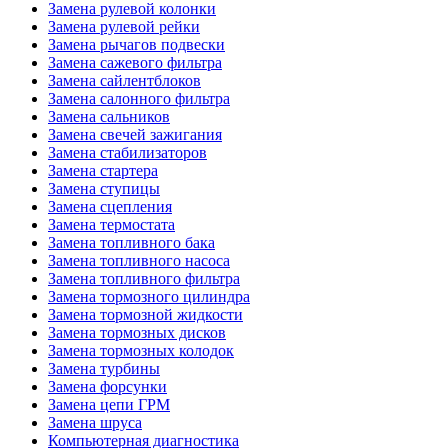
Замена рулевой колонки
Замена рулевой рейки
Замена рычагов подвески
Замена сажевого фильтра
Замена сайлентблоков
Замена салонного фильтра
Замена сальников
Замена свечей зажигания
Замена стабилизаторов
Замена стартера
Замена ступицы
Замена сцепления
Замена термостата
Замена топливного бака
Замена топливного насоса
Замена топливного фильтра
Замена тормозного цилиндра
Замена тормозной жидкости
Замена тормозных дисков
Замена тормозных колодок
Замена турбины
Замена форсунки
Замена цепи ГРМ
Замена шруса
Компьютерная диагностика