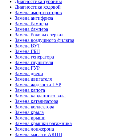
Диагностика турбины
Диагностика ходовой
Замена амортизаторов
Замена антифриза
Замена бампера
Замена бампера
Замена боковых зеркал
Замена воздушного фильтра
Замена ВУТ
Замена ГБЦ
Замена генератора
Замена глушителя
Замена ГУР
Замена двери
Замена двигателя
Замена жидкости ГУР
Замена капота
Замена карданного вала
Замена катализатора
Замена коллектора
Замена крыла
Замена крыши
Замена крышки багажника
Замена лонжерона
Замена масла в АКПП