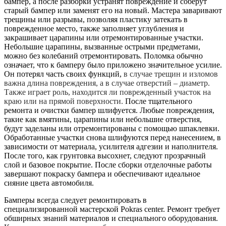
бампер, а после разборки устранят повреждение и соберут
старый бампер или заменят его на новый. Мастера заваривают
трещины или разрывы, позволяя пластику затекать в
поврежденное место, также заполняет углубления и
закрашивает царапины или отремонтированные участки.
Небольшие царапины, вызванные острыми предметами,
можно без колебаний отремонтировать. Поломка обычно
означает, что к бамперу было приложено значительное усилие.
Он потерял часть своих функций,
в случае трещин и изломов
важна длина повреждения, а в случае отверстий – диаметр.
Также играет роль, находится ли поврежденный участок на
краю или на прямой поверхности.
После тщательного
ремонта и очистки бампер шлифуется. Любые повреждения,
такие как вмятины, царапины или небольшие отверстия,
будут заделаны или отремонтированы с помощью шпаклевки.
Обработанные участки снова шлифуются перед нанесением, в
зависимости от материала, усилителя адгезии и наполнителя.
После того, как грунтовка высохнет, следуют прозрачный
слой и базовое покрытие. После сборки отделочные работы
завершают покраску бампера и обеспечивают идеальное
сияние цвета автомобиля.
Бамперы всегда следует ремонтировать в
специализированной мастерской Pokras center. Ремонт требует
обширных знаний материалов и специального оборудования.