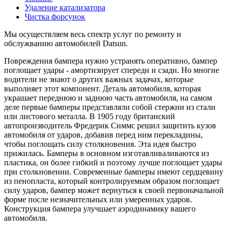
Удаление катализатора
Чистка форсунок
Мы осуществляем весь спектр услуг по ремонту и
обслужванию автомобилей Datsun.
Повреждения бампера нужно устранять оперативно, бампер
поглощает удары - амортизирует спереди и сзади. Но многие
водители не знают о других важных задачах, которые
выполняет этот компонент. Деталь автомобиля, которая
украшает переднюю и заднюю часть автомобиля, на самом
деле первые бамперы представляли собой стержни из стали
или листового металла. В 1905 году британский
автопроизводитель Фредерик Симмс решил защитить кузов
автомобиля от ударов, добавив перед ним перекладины,
чтобы поглощать силу столкновения. Эта идея быстро
прижилась. Бамперы в основном изготавливаливаются из
пластика, он более гибкий и поэтому лучше поглощает удары
при столкновении. Современные бамперы имеют сердцевину
из пенопласта, который контролируемым образом поглощает
силу ударов, бампер может вернуться к своей первоначальной
форме после незначительных или умеренных ударов.
Конструкция бампера улучшает аэродинамику вашего
автомобиля.