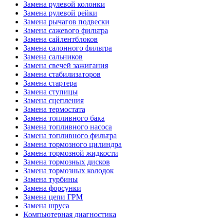
Замена рулевой колонки
Замена рулевой рейки
Замена рычагов подвески
Замена сажевого фильтра
Замена сайлентблоков
Замена салонного фильтра
Замена сальников
Замена свечей зажигания
Замена стабилизаторов
Замена стартера
Замена ступицы
Замена сцепления
Замена термостата
Замена топливного бака
Замена топливного насоса
Замена топливного фильтра
Замена тормозного цилиндра
Замена тормозной жидкости
Замена тормозных дисков
Замена тормозных колодок
Замена турбины
Замена форсунки
Замена цепи ГРМ
Замена шруса
Компьютерная диагностика