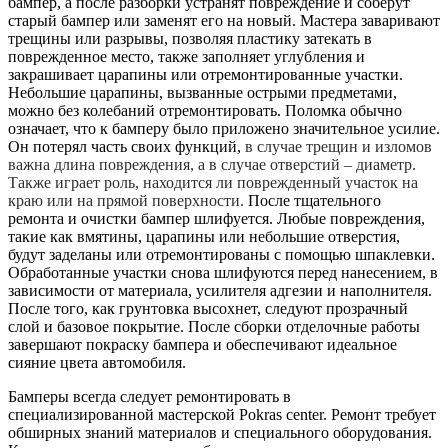
бампер, а после разборки устранят повреждение и соберут
старый бампер или заменят его на новый. Мастера заваривают
трещины или разрывы, позволяя пластику затекать в
поврежденное место, также заполняет углубления и
закрашивает царапины или отремонтированные участки.
Небольшие царапины, вызванные острыми предметами,
можно без колебаний отремонтировать. Поломка обычно
означает, что к бамперу было приложено значительное усилие.
Он потерял часть своих функций,
в случае трещин и изломов
важна длина повреждения, а в случае отверстий – диаметр.
Также играет роль, находится ли поврежденный участок на
краю или на прямой поверхности.
После тщательного
ремонта и очистки бампер шлифуется. Любые повреждения,
такие как вмятины, царапины или небольшие отверстия,
будут заделаны или отремонтированы с помощью шпаклевки.
Обработанные участки снова шлифуются перед нанесением, в
зависимости от материала, усилителя адгезии и наполнителя.
После того, как грунтовка высохнет, следуют прозрачный
слой и базовое покрытие. После сборки отделочные работы
завершают покраску бампера и обеспечивают идеальное
сияние цвета автомобиля.
Бамперы всегда следует ремонтировать в
специализированной мастерской Pokras center. Ремонт требует
обширных знаний материалов и специального оборудования.