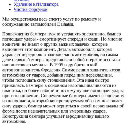
Удаление катализатора
Чистка форсунок
Мы осуществляем весь спектр услуг по ремонту и
обслужванию автомобилей Daihatsu.
Повреждения бампера нужно устранять оперативно, бампер
поглощает удары - амортизирует спереди и сзади. Но многие
водители не знают о других важных задачах, которые
выполняет этот компонент. Деталь автомобиля, которая
украшает переднюю и заднюю часть автомобиля, на самом
деле первые бамперы представляли собой стержни из стали
или листового металла. В 1905 году британский
автопроизводитель Фредерик Симмс решил защитить кузов
автомобиля от ударов, добавив перед ним перекладины,
чтобы поглощать силу столкновения. Эта идея быстро
прижилась. Бамперы в основном изготавливаливаются из
пластика, он более гибкий и поэтому лучше поглощает удары
при столкновении. Современные бамперы имеют сердцевину
из пенопласта, который контролируемым образом поглощает
силу ударов, бампер может вернуться к своей первоначальной
форме после незначительных или умеренных ударов.
Конструкция бампера улучшает аэродинамику вашего
автомобиля.