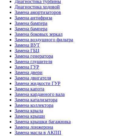
Диагностика турбины
Диагностика ходовой
Замена амортизаторов
Замена антифриза
Замена бампера
Замена бампера
Замена боковых зеркал
Замена воздушного фильтра
Замена ВУТ
Замена ГБЦ
Замена генератора
Замена глушителя
Замена ГУР
Замена двери
Замена двигателя
Замена жидкости ГУР
Замена капота
Замена карданного вала
Замена катализатора
Замена коллектора
Замена крыла
Замена крыши
Замена крышки багажника
Замена лонжерона
Замена масла в АКПП