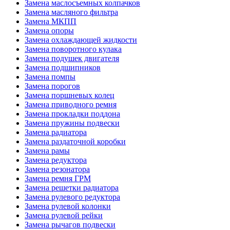
Замена маслосъемных колпачков
Замена масляного фильтра
Замена МКПП
Замена опоры
Замена охлаждающей жидкости
Замена поворотного кулака
Замена подушек двигателя
Замена подшипников
Замена помпы
Замена порогов
Замена поршневых колец
Замена приводного ремня
Замена прокладки поддона
Замена пружины подвески
Замена радиатора
Замена раздаточной коробки
Замена рамы
Замена редуктора
Замена резонатора
Замена ремня ГРМ
Замена решетки радиатора
Замена рулевого редуктора
Замена рулевой колонки
Замена рулевой рейки
Замена рычагов подвески