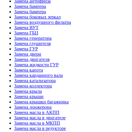
Замена антифриза
Замена бампера
Замена бампера
Замена боковых зеркал
Замена воздушного фильтра
Замена ВУТ
Замена ГБЦ
Замена генератора
Замена глушителя
Замена ГУР
Замена двери
Замена двигателя
Замена жидкости ГУР
Замена капота
Замена карданного вала
Замена катализатора
Замена коллектора
Замена крыла
Замена крыши
Замена крышки багажника
Замена лонжерона
Замена масла в АКПП
Замена масла в двигателе
Замена масла в МКПП
Замена масла в редукторе