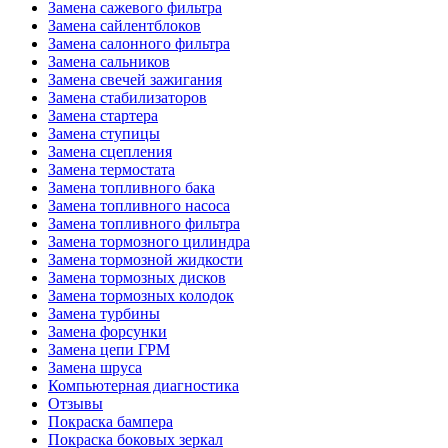
Замена сажевого фильтра
Замена сайлентблоков
Замена салонного фильтра
Замена сальников
Замена свечей зажигания
Замена стабилизаторов
Замена стартера
Замена ступицы
Замена сцепления
Замена термостата
Замена топливного бака
Замена топливного насоса
Замена топливного фильтра
Замена тормозного цилиндра
Замена тормозной жидкости
Замена тормозных дисков
Замена тормозных колодок
Замена турбины
Замена форсунки
Замена цепи ГРМ
Замена шруса
Компьютерная диагностика
Отзывы
Покраска бампера
Покраска боковых зеркал