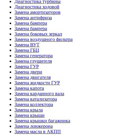
Диагностика турбины
Диагностика ходовой
Замена амортизаторов
Замена антифриза
Замена бампера
Замена бампера
Замена боковых зеркал
Замена воздушного фильтра
Замена ВУТ
Замена ГБЦ
Замена генератора
Замена глушителя
Замена ГУР
Замена двери
Замена двигателя
Замена жидкости ГУР
Замена капота
Замена карданного вала
Замена катализатора
Замена коллектора
Замена крыла
Замена крыши
Замена крышки багажника
Замена лонжерона
Замена масла в АКПП