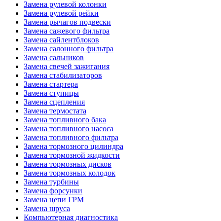
Замена рулевой колонки
Замена рулевой рейки
Замена рычагов подвески
Замена сажевого фильтра
Замена сайлентблоков
Замена салонного фильтра
Замена сальников
Замена свечей зажигания
Замена стабилизаторов
Замена стартера
Замена ступицы
Замена сцепления
Замена термостата
Замена топливного бака
Замена топливного насоса
Замена топливного фильтра
Замена тормозного цилиндра
Замена тормозной жидкости
Замена тормозных дисков
Замена тормозных колодок
Замена турбины
Замена форсунки
Замена цепи ГРМ
Замена шруса
Компьютерная диагностика