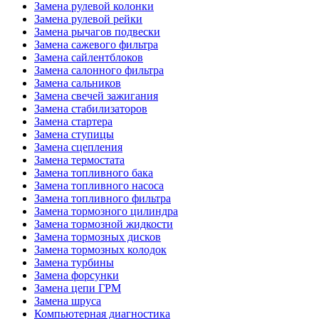
Замена рулевой колонки
Замена рулевой рейки
Замена рычагов подвески
Замена сажевого фильтра
Замена сайлентблоков
Замена салонного фильтра
Замена сальников
Замена свечей зажигания
Замена стабилизаторов
Замена стартера
Замена ступицы
Замена сцепления
Замена термостата
Замена топливного бака
Замена топливного насоса
Замена топливного фильтра
Замена тормозного цилиндра
Замена тормозной жидкости
Замена тормозных дисков
Замена тормозных колодок
Замена турбины
Замена форсунки
Замена цепи ГРМ
Замена шруса
Компьютерная диагностика