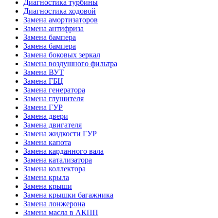
Диагностика турбины
Диагностика ходовой
Замена амортизаторов
Замена антифриза
Замена бампера
Замена бампера
Замена боковых зеркал
Замена воздушного фильтра
Замена ВУТ
Замена ГБЦ
Замена генератора
Замена глушителя
Замена ГУР
Замена двери
Замена двигателя
Замена жидкости ГУР
Замена капота
Замена карданного вала
Замена катализатора
Замена коллектора
Замена крыла
Замена крыши
Замена крышки багажника
Замена лонжерона
Замена масла в АКПП