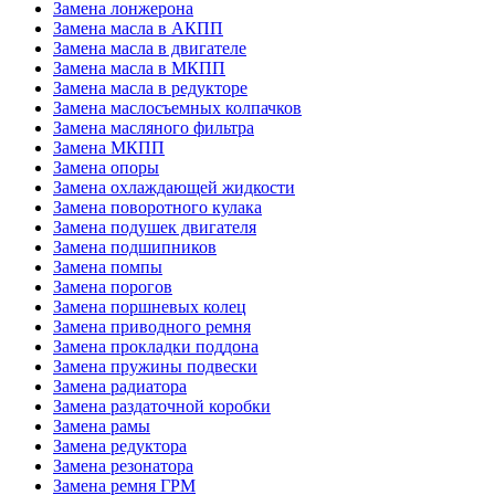
Замена лонжерона
Замена масла в АКПП
Замена масла в двигателе
Замена масла в МКПП
Замена масла в редукторе
Замена маслосъемных колпачков
Замена масляного фильтра
Замена МКПП
Замена опоры
Замена охлаждающей жидкости
Замена поворотного кулака
Замена подушек двигателя
Замена подшипников
Замена помпы
Замена порогов
Замена поршневых колец
Замена приводного ремня
Замена прокладки поддона
Замена пружины подвески
Замена радиатора
Замена раздаточной коробки
Замена рамы
Замена редуктора
Замена резонатора
Замена ремня ГРМ