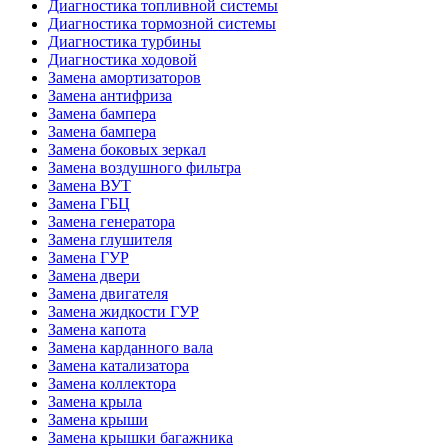
Диагностика топливной системы
Диагностика тормозной системы
Диагностика турбины
Диагностика ходовой
Замена амортизаторов
Замена антифриза
Замена бампера
Замена бампера
Замена боковых зеркал
Замена воздушного фильтра
Замена ВУТ
Замена ГБЦ
Замена генератора
Замена глушителя
Замена ГУР
Замена двери
Замена двигателя
Замена жидкости ГУР
Замена капота
Замена карданного вала
Замена катализатора
Замена коллектора
Замена крыла
Замена крыши
Замена крышки багажника