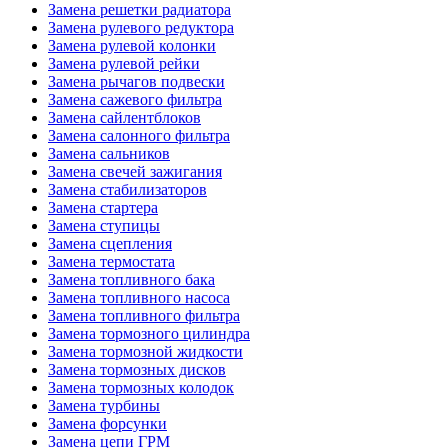
Замена решетки радиатора
Замена рулевого редуктора
Замена рулевой колонки
Замена рулевой рейки
Замена рычагов подвески
Замена сажевого фильтра
Замена сайлентблоков
Замена салонного фильтра
Замена сальников
Замена свечей зажигания
Замена стабилизаторов
Замена стартера
Замена ступицы
Замена сцепления
Замена термостата
Замена топливного бака
Замена топливного насоса
Замена топливного фильтра
Замена тормозного цилиндра
Замена тормозной жидкости
Замена тормозных дисков
Замена тормозных колодок
Замена турбины
Замена форсунки
Замена цепи ГРМ