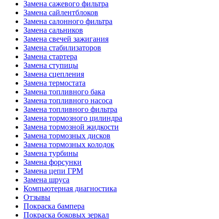
Замена сажевого фильтра
Замена сайлентблоков
Замена салонного фильтра
Замена сальников
Замена свечей зажигания
Замена стабилизаторов
Замена стартера
Замена ступицы
Замена сцепления
Замена термостата
Замена топливного бака
Замена топливного насоса
Замена топливного фильтра
Замена тормозного цилиндра
Замена тормозной жидкости
Замена тормозных дисков
Замена тормозных колодок
Замена турбины
Замена форсунки
Замена цепи ГРМ
Замена шруса
Компьютерная диагностика
Отзывы
Покраска бампера
Покраска боковых зеркал