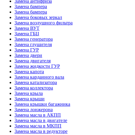
Замена антифриза
Замена бампера
Замена бампера
Замена боковых зеркал
Замена воздушного фильтра
Замена ВУТ
Замена ГБЦ
Замена генератора
Замена глушителя
Замена ГУР
Замена двери
Замена двигателя
Замена жидкости ГУР
Замена капота
Замена карданного вала
Замена катализатора
Замена коллектора
Замена крыла
Замена крыши
Замена крышки багажника
Замена лонжерона
Замена масла в АКПП
Замена масла в двигателе
Замена масла в МКПП
Замена масла в редукторе