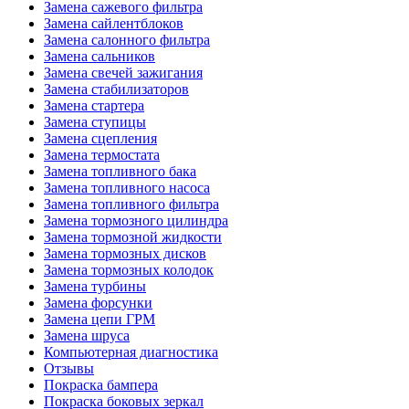
Замена сажевого фильтра
Замена сайлентблоков
Замена салонного фильтра
Замена сальников
Замена свечей зажигания
Замена стабилизаторов
Замена стартера
Замена ступицы
Замена сцепления
Замена термостата
Замена топливного бака
Замена топливного насоса
Замена топливного фильтра
Замена тормозного цилиндра
Замена тормозной жидкости
Замена тормозных дисков
Замена тормозных колодок
Замена турбины
Замена форсунки
Замена цепи ГРМ
Замена шруса
Компьютерная диагностика
Отзывы
Покраска бампера
Покраска боковых зеркал