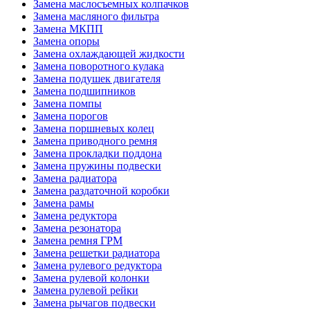
Замена маслосъемных колпачков
Замена масляного фильтра
Замена МКПП
Замена опоры
Замена охлаждающей жидкости
Замена поворотного кулака
Замена подушек двигателя
Замена подшипников
Замена помпы
Замена порогов
Замена поршневых колец
Замена приводного ремня
Замена прокладки поддона
Замена пружины подвески
Замена радиатора
Замена раздаточной коробки
Замена рамы
Замена редуктора
Замена резонатора
Замена ремня ГРМ
Замена решетки радиатора
Замена рулевого редуктора
Замена рулевой колонки
Замена рулевой рейки
Замена рычагов подвески