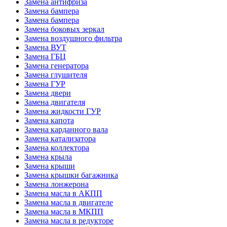
Замена антифриза
Замена бампера
Замена бампера
Замена боковых зеркал
Замена воздушного фильтра
Замена ВУТ
Замена ГБЦ
Замена генератора
Замена глушителя
Замена ГУР
Замена двери
Замена двигателя
Замена жидкости ГУР
Замена капота
Замена карданного вала
Замена катализатора
Замена коллектора
Замена крыла
Замена крыши
Замена крышки багажника
Замена лонжерона
Замена масла в АКПП
Замена масла в двигателе
Замена масла в МКПП
Замена масла в редукторе