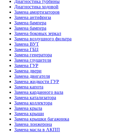
Диагностика турбины
Диагностика ходовой
Замена амортизаторов
Замена антифриза
Замена бампера
Замена бампера
Замена боковых зеркал
Замена воздушного фильтра
Замена ВУТ
Замена ГБЦ
Замена генератора
Замена глушителя
Замена ГУР
Замена двери
Замена двигателя
Замена жидкости ГУР
Замена капота
Замена карданного вала
Замена катализатора
Замена коллектора
Замена крыла
Замена крыши
Замена крышки багажника
Замена лонжерона
Замена масла в АКПП