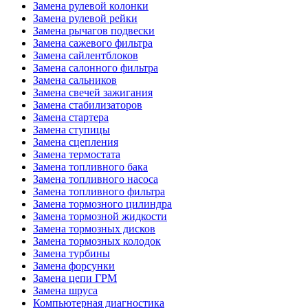
Замена рулевой колонки
Замена рулевой рейки
Замена рычагов подвески
Замена сажевого фильтра
Замена сайлентблоков
Замена салонного фильтра
Замена сальников
Замена свечей зажигания
Замена стабилизаторов
Замена стартера
Замена ступицы
Замена сцепления
Замена термостата
Замена топливного бака
Замена топливного насоса
Замена топливного фильтра
Замена тормозного цилиндра
Замена тормозной жидкости
Замена тормозных дисков
Замена тормозных колодок
Замена турбины
Замена форсунки
Замена цепи ГРМ
Замена шруса
Компьютерная диагностика