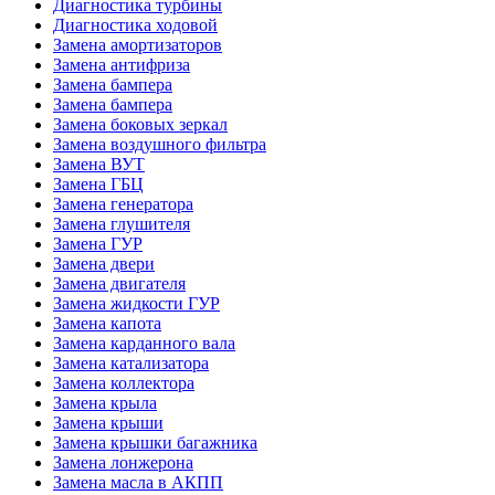
Диагностика турбины
Диагностика ходовой
Замена амортизаторов
Замена антифриза
Замена бампера
Замена бампера
Замена боковых зеркал
Замена воздушного фильтра
Замена ВУТ
Замена ГБЦ
Замена генератора
Замена глушителя
Замена ГУР
Замена двери
Замена двигателя
Замена жидкости ГУР
Замена капота
Замена карданного вала
Замена катализатора
Замена коллектора
Замена крыла
Замена крыши
Замена крышки багажника
Замена лонжерона
Замена масла в АКПП