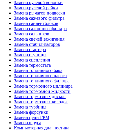
Замена рулевой колонки
Замена рулевой рейки
Замена рычагов подвески
Замена сажевого фильтра
Замена сайлентблоков
Замена салонного фильтра
Замена сальников
Замена свечей зажигания
Замена стабилизаторов
Замена стартера
Замена ступицы
Замена сцепления
Замена термостата
Замена топливного бака
Замена топливного насоса
Замена топливного фильтра
Замена тормозного цилиндра
Замена тормозной жидкости
Замена тормозных дисков
Замена тормозных колодок
Замена турбины
Замена форсунки
Замена цепи ГРМ
Замена шруса
Компьютерная диагностика