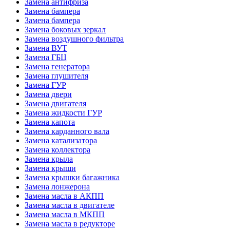
Замена антифриза
Замена бампера
Замена бампера
Замена боковых зеркал
Замена воздушного фильтра
Замена ВУТ
Замена ГБЦ
Замена генератора
Замена глушителя
Замена ГУР
Замена двери
Замена двигателя
Замена жидкости ГУР
Замена капота
Замена карданного вала
Замена катализатора
Замена коллектора
Замена крыла
Замена крыши
Замена крышки багажника
Замена лонжерона
Замена масла в АКПП
Замена масла в двигателе
Замена масла в МКПП
Замена масла в редукторе