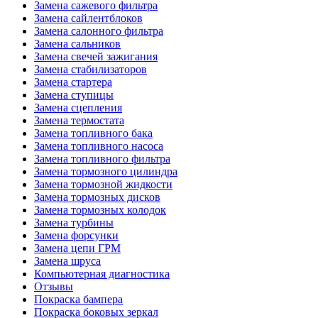
Замена сажевого фильтра
Замена сайлентблоков
Замена салонного фильтра
Замена сальников
Замена свечей зажигания
Замена стабилизаторов
Замена стартера
Замена ступицы
Замена сцепления
Замена термостата
Замена топливного бака
Замена топливного насоса
Замена топливного фильтра
Замена тормозного цилиндра
Замена тормозной жидкости
Замена тормозных дисков
Замена тормозных колодок
Замена турбины
Замена форсунки
Замена цепи ГРМ
Замена шруса
Компьютерная диагностика
Отзывы
Покраска бампера
Покраска боковых зеркал