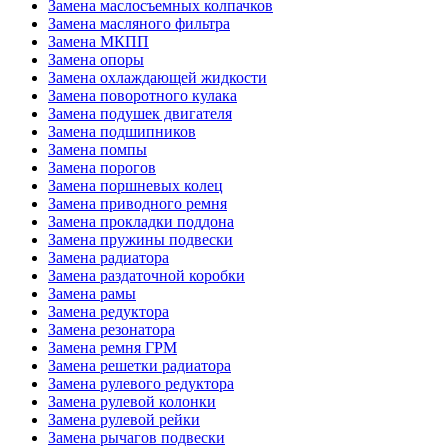
Замена маслосъемных колпачков
Замена масляного фильтра
Замена МКПП
Замена опоры
Замена охлаждающей жидкости
Замена поворотного кулака
Замена подушек двигателя
Замена подшипников
Замена помпы
Замена порогов
Замена поршневых колец
Замена приводного ремня
Замена прокладки поддона
Замена пружины подвески
Замена радиатора
Замена раздаточной коробки
Замена рамы
Замена редуктора
Замена резонатора
Замена ремня ГРМ
Замена решетки радиатора
Замена рулевого редуктора
Замена рулевой колонки
Замена рулевой рейки
Замена рычагов подвески