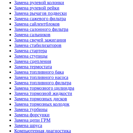
Замена рулевой колонки
Замена рулевой рейки
Замена рычагов подвески
Замена сажевого фильтра
Замена сайлентблоков
Замена салонного фильтра
Замена сальников
Замена свечей зажигания
Замена стабилизаторов
Замена стартера
Замена ступицы
Замена сцепления
Замена термостата
Замена топливного бака
Замена топливного насоса
Замена топливного фильтра
Замена тормозного цилиндра
Замена тормозной жидкости
Замена тормозных дисков
Замена тормозных колодок
Замена турбины
Замена форсунки
Замена цепи ГРМ
Замена шруса
Компьютерная диагностика