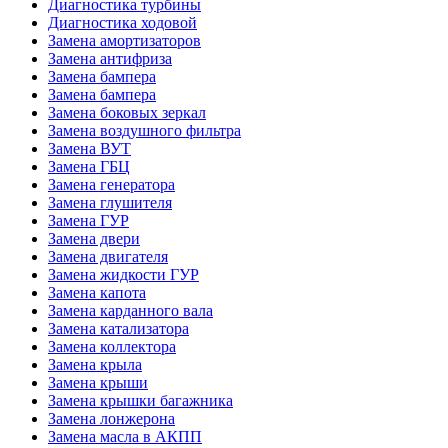
Диагностика турбины
Диагностика ходовой
Замена амортизаторов
Замена антифриза
Замена бампера
Замена бампера
Замена боковых зеркал
Замена воздушного фильтра
Замена ВУТ
Замена ГБЦ
Замена генератора
Замена глушителя
Замена ГУР
Замена двери
Замена двигателя
Замена жидкости ГУР
Замена капота
Замена карданного вала
Замена катализатора
Замена коллектора
Замена крыла
Замена крыши
Замена крышки багажника
Замена лонжерона
Замена масла в АКПП