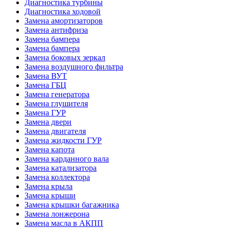
Диагностика турбины
Диагностика ходовой
Замена амортизаторов
Замена антифриза
Замена бампера
Замена бампера
Замена боковых зеркал
Замена воздушного фильтра
Замена ВУТ
Замена ГБЦ
Замена генератора
Замена глушителя
Замена ГУР
Замена двери
Замена двигателя
Замена жидкости ГУР
Замена капота
Замена карданного вала
Замена катализатора
Замена коллектора
Замена крыла
Замена крыши
Замена крышки багажника
Замена лонжерона
Замена масла в АКПП