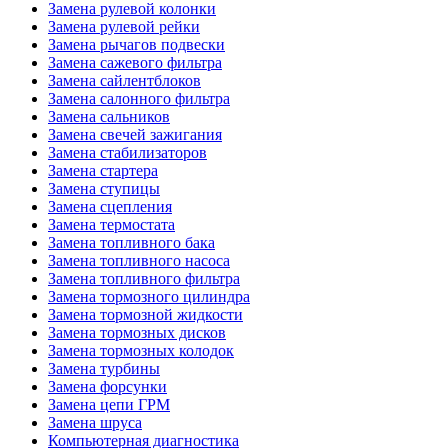
Замена рулевой колонки
Замена рулевой рейки
Замена рычагов подвески
Замена сажевого фильтра
Замена сайлентблоков
Замена салонного фильтра
Замена сальников
Замена свечей зажигания
Замена стабилизаторов
Замена стартера
Замена ступицы
Замена сцепления
Замена термостата
Замена топливного бака
Замена топливного насоса
Замена топливного фильтра
Замена тормозного цилиндра
Замена тормозной жидкости
Замена тормозных дисков
Замена тормозных колодок
Замена турбины
Замена форсунки
Замена цепи ГРМ
Замена шруса
Компьютерная диагностика