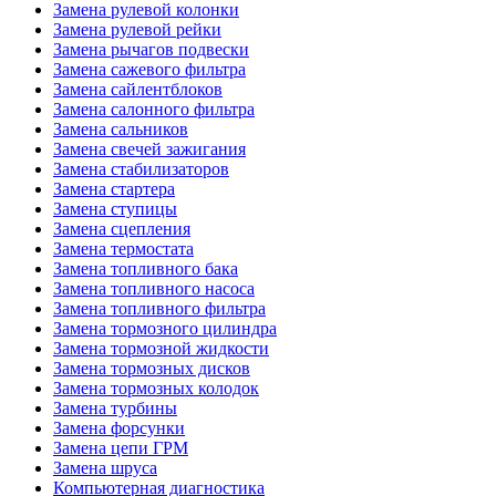
Замена рулевой колонки
Замена рулевой рейки
Замена рычагов подвески
Замена сажевого фильтра
Замена сайлентблоков
Замена салонного фильтра
Замена сальников
Замена свечей зажигания
Замена стабилизаторов
Замена стартера
Замена ступицы
Замена сцепления
Замена термостата
Замена топливного бака
Замена топливного насоса
Замена топливного фильтра
Замена тормозного цилиндра
Замена тормозной жидкости
Замена тормозных дисков
Замена тормозных колодок
Замена турбины
Замена форсунки
Замена цепи ГРМ
Замена шруса
Компьютерная диагностика