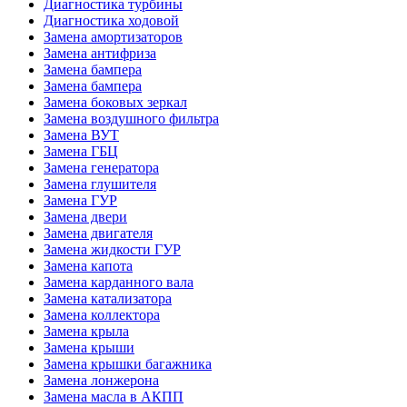
Диагностика турбины
Диагностика ходовой
Замена амортизаторов
Замена антифриза
Замена бампера
Замена бампера
Замена боковых зеркал
Замена воздушного фильтра
Замена ВУТ
Замена ГБЦ
Замена генератора
Замена глушителя
Замена ГУР
Замена двери
Замена двигателя
Замена жидкости ГУР
Замена капота
Замена карданного вала
Замена катализатора
Замена коллектора
Замена крыла
Замена крыши
Замена крышки багажника
Замена лонжерона
Замена масла в АКПП