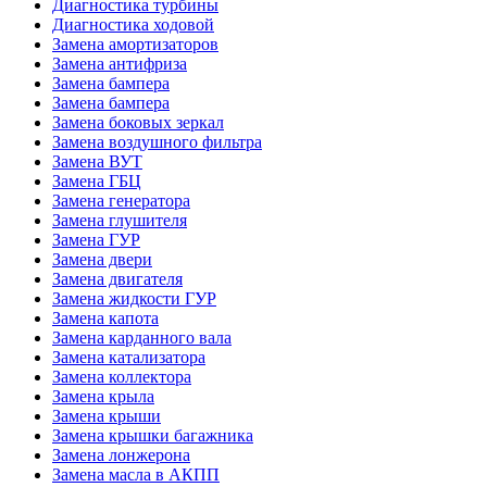
Диагностика турбины
Диагностика ходовой
Замена амортизаторов
Замена антифриза
Замена бампера
Замена бампера
Замена боковых зеркал
Замена воздушного фильтра
Замена ВУТ
Замена ГБЦ
Замена генератора
Замена глушителя
Замена ГУР
Замена двери
Замена двигателя
Замена жидкости ГУР
Замена капота
Замена карданного вала
Замена катализатора
Замена коллектора
Замена крыла
Замена крыши
Замена крышки багажника
Замена лонжерона
Замена масла в АКПП