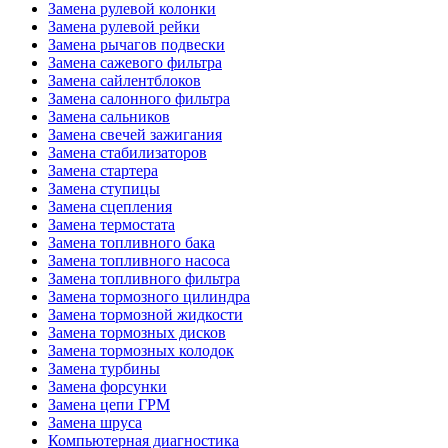
Замена рулевой колонки
Замена рулевой рейки
Замена рычагов подвески
Замена сажевого фильтра
Замена сайлентблоков
Замена салонного фильтра
Замена сальников
Замена свечей зажигания
Замена стабилизаторов
Замена стартера
Замена ступицы
Замена сцепления
Замена термостата
Замена топливного бака
Замена топливного насоса
Замена топливного фильтра
Замена тормозного цилиндра
Замена тормозной жидкости
Замена тормозных дисков
Замена тормозных колодок
Замена турбины
Замена форсунки
Замена цепи ГРМ
Замена шруса
Компьютерная диагностика