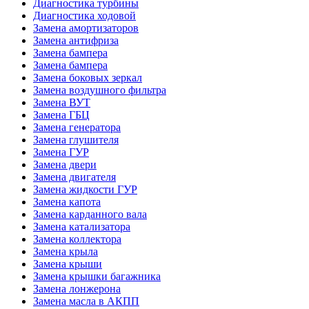
Диагностика турбины
Диагностика ходовой
Замена амортизаторов
Замена антифриза
Замена бампера
Замена бампера
Замена боковых зеркал
Замена воздушного фильтра
Замена ВУТ
Замена ГБЦ
Замена генератора
Замена глушителя
Замена ГУР
Замена двери
Замена двигателя
Замена жидкости ГУР
Замена капота
Замена карданного вала
Замена катализатора
Замена коллектора
Замена крыла
Замена крыши
Замена крышки багажника
Замена лонжерона
Замена масла в АКПП