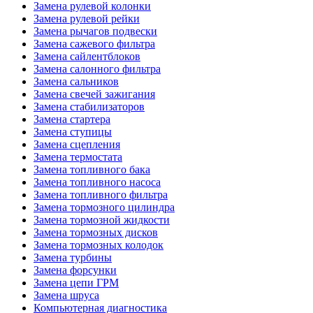
Замена рулевой колонки
Замена рулевой рейки
Замена рычагов подвески
Замена сажевого фильтра
Замена сайлентблоков
Замена салонного фильтра
Замена сальников
Замена свечей зажигания
Замена стабилизаторов
Замена стартера
Замена ступицы
Замена сцепления
Замена термостата
Замена топливного бака
Замена топливного насоса
Замена топливного фильтра
Замена тормозного цилиндра
Замена тормозной жидкости
Замена тормозных дисков
Замена тормозных колодок
Замена турбины
Замена форсунки
Замена цепи ГРМ
Замена шруса
Компьютерная диагностика