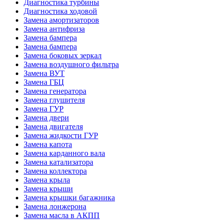
Диагностика турбины
Диагностика ходовой
Замена амортизаторов
Замена антифриза
Замена бампера
Замена бампера
Замена боковых зеркал
Замена воздушного фильтра
Замена ВУТ
Замена ГБЦ
Замена генератора
Замена глушителя
Замена ГУР
Замена двери
Замена двигателя
Замена жидкости ГУР
Замена капота
Замена карданного вала
Замена катализатора
Замена коллектора
Замена крыла
Замена крыши
Замена крышки багажника
Замена лонжерона
Замена масла в АКПП