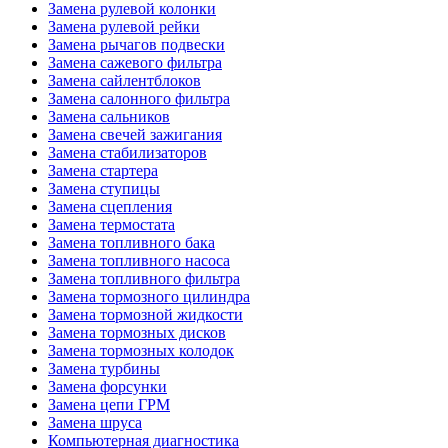
Замена рулевой колонки
Замена рулевой рейки
Замена рычагов подвески
Замена сажевого фильтра
Замена сайлентблоков
Замена салонного фильтра
Замена сальников
Замена свечей зажигания
Замена стабилизаторов
Замена стартера
Замена ступицы
Замена сцепления
Замена термостата
Замена топливного бака
Замена топливного насоса
Замена топливного фильтра
Замена тормозного цилиндра
Замена тормозной жидкости
Замена тормозных дисков
Замена тормозных колодок
Замена турбины
Замена форсунки
Замена цепи ГРМ
Замена шруса
Компьютерная диагностика