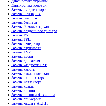
Диагностика турбины
Диагностика ходовой
Замена амортизаторов
Замена антифриза
Замена бампера
Замена бампера
Замена боковых зеркал
Замена воздушного фильтра
Замена ВУТ
Замена ГБЦ
Замена генератора
Замена глушителя
Замена ГУР
Замена двери
Замена двигателя
Замена жидкости ГУР
Замена капота
Замена карданного вала
Замена катализатора
Замена коллектора
Замена крыла
Замена крыши
Замена крышки багажника
Замена лонжерона
Замена масла в АКПП