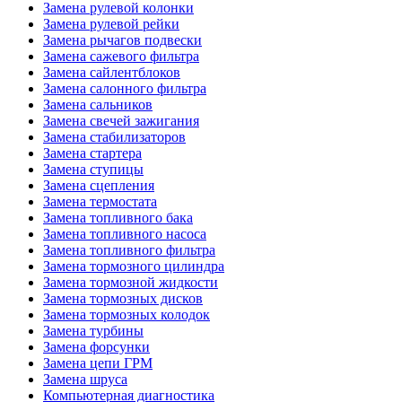
Замена рулевой колонки
Замена рулевой рейки
Замена рычагов подвески
Замена сажевого фильтра
Замена сайлентблоков
Замена салонного фильтра
Замена сальников
Замена свечей зажигания
Замена стабилизаторов
Замена стартера
Замена ступицы
Замена сцепления
Замена термостата
Замена топливного бака
Замена топливного насоса
Замена топливного фильтра
Замена тормозного цилиндра
Замена тормозной жидкости
Замена тормозных дисков
Замена тормозных колодок
Замена турбины
Замена форсунки
Замена цепи ГРМ
Замена шруса
Компьютерная диагностика