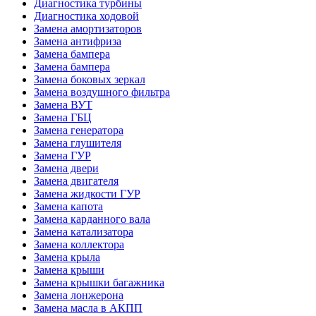
Диагностика турбины
Диагностика ходовой
Замена амортизаторов
Замена антифриза
Замена бампера
Замена бампера
Замена боковых зеркал
Замена воздушного фильтра
Замена ВУТ
Замена ГБЦ
Замена генератора
Замена глушителя
Замена ГУР
Замена двери
Замена двигателя
Замена жидкости ГУР
Замена капота
Замена карданного вала
Замена катализатора
Замена коллектора
Замена крыла
Замена крыши
Замена крышки багажника
Замена лонжерона
Замена масла в АКПП