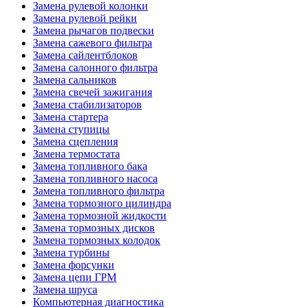
Замена рулевой колонки
Замена рулевой рейки
Замена рычагов подвески
Замена сажевого фильтра
Замена сайлентблоков
Замена салонного фильтра
Замена сальников
Замена свечей зажигания
Замена стабилизаторов
Замена стартера
Замена ступицы
Замена сцепления
Замена термостата
Замена топливного бака
Замена топливного насоса
Замена топливного фильтра
Замена тормозного цилиндра
Замена тормозной жидкости
Замена тормозных дисков
Замена тормозных колодок
Замена турбины
Замена форсунки
Замена цепи ГРМ
Замена шруса
Компьютерная диагностика