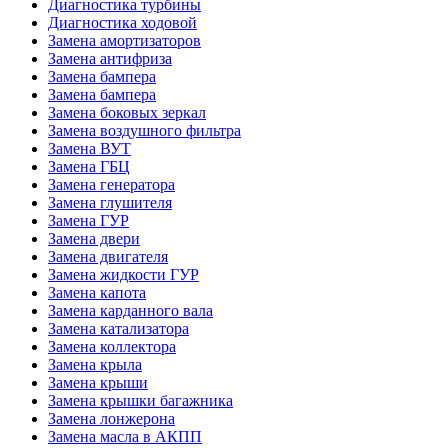
Диагностика турбины
Диагностика ходовой
Замена амортизаторов
Замена антифриза
Замена бампера
Замена бампера
Замена боковых зеркал
Замена воздушного фильтра
Замена ВУТ
Замена ГБЦ
Замена генератора
Замена глушителя
Замена ГУР
Замена двери
Замена двигателя
Замена жидкости ГУР
Замена капота
Замена карданного вала
Замена катализатора
Замена коллектора
Замена крыла
Замена крыши
Замена крышки багажника
Замена лонжерона
Замена масла в АКПП