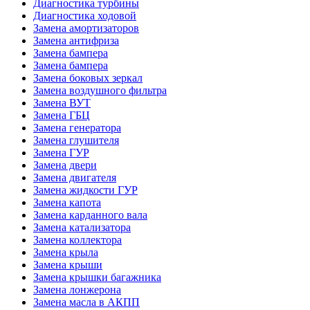
Диагностика турбины
Диагностика ходовой
Замена амортизаторов
Замена антифриза
Замена бампера
Замена бампера
Замена боковых зеркал
Замена воздушного фильтра
Замена ВУТ
Замена ГБЦ
Замена генератора
Замена глушителя
Замена ГУР
Замена двери
Замена двигателя
Замена жидкости ГУР
Замена капота
Замена карданного вала
Замена катализатора
Замена коллектора
Замена крыла
Замена крыши
Замена крышки багажника
Замена лонжерона
Замена масла в АКПП