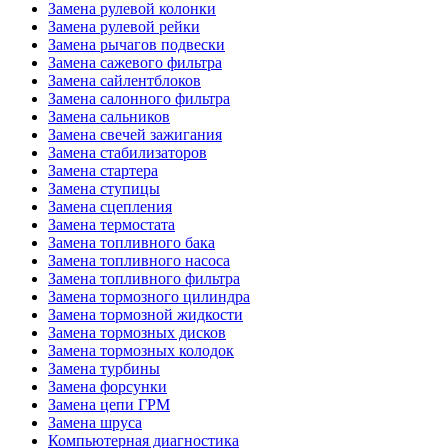
Замена рулевой колонки
Замена рулевой рейки
Замена рычагов подвески
Замена сажевого фильтра
Замена сайлентблоков
Замена салонного фильтра
Замена сальников
Замена свечей зажигания
Замена стабилизаторов
Замена стартера
Замена ступицы
Замена сцепления
Замена термостата
Замена топливного бака
Замена топливного насоса
Замена топливного фильтра
Замена тормозного цилиндра
Замена тормозной жидкости
Замена тормозных дисков
Замена тормозных колодок
Замена турбины
Замена форсунки
Замена цепи ГРМ
Замена шруса
Компьютерная диагностика