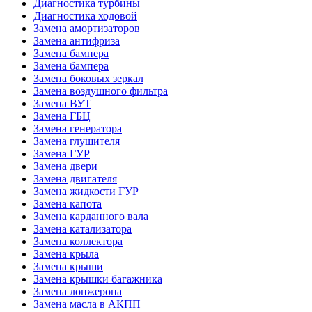
Диагностика турбины
Диагностика ходовой
Замена амортизаторов
Замена антифриза
Замена бампера
Замена бампера
Замена боковых зеркал
Замена воздушного фильтра
Замена ВУТ
Замена ГБЦ
Замена генератора
Замена глушителя
Замена ГУР
Замена двери
Замена двигателя
Замена жидкости ГУР
Замена капота
Замена карданного вала
Замена катализатора
Замена коллектора
Замена крыла
Замена крыши
Замена крышки багажника
Замена лонжерона
Замена масла в АКПП