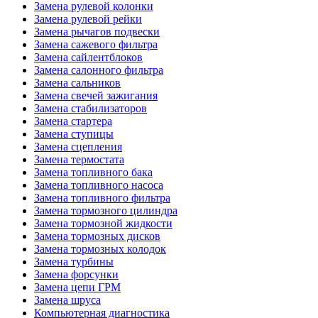
Замена рулевой колонки
Замена рулевой рейки
Замена рычагов подвески
Замена сажевого фильтра
Замена сайлентблоков
Замена салонного фильтра
Замена сальников
Замена свечей зажигания
Замена стабилизаторов
Замена стартера
Замена ступицы
Замена сцепления
Замена термостата
Замена топливного бака
Замена топливного насоса
Замена топливного фильтра
Замена тормозного цилиндра
Замена тормозной жидкости
Замена тормозных дисков
Замена тормозных колодок
Замена турбины
Замена форсунки
Замена цепи ГРМ
Замена шруса
Компьютерная диагностика