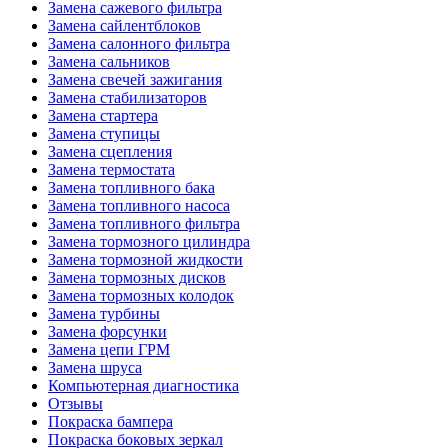
Замена сажевого фильтра
Замена сайлентблоков
Замена салонного фильтра
Замена сальников
Замена свечей зажигания
Замена стабилизаторов
Замена стартера
Замена ступицы
Замена сцепления
Замена термостата
Замена топливного бака
Замена топливного насоса
Замена топливного фильтра
Замена тормозного цилиндра
Замена тормозной жидкости
Замена тормозных дисков
Замена тормозных колодок
Замена турбины
Замена форсунки
Замена цепи ГРМ
Замена шруса
Компьютерная диагностика
Отзывы
Покраска бампера
Покраска боковых зеркал