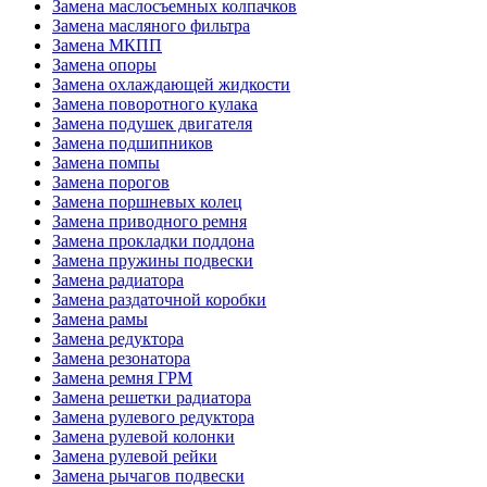
Замена маслосъемных колпачков
Замена масляного фильтра
Замена МКПП
Замена опоры
Замена охлаждающей жидкости
Замена поворотного кулака
Замена подушек двигателя
Замена подшипников
Замена помпы
Замена порогов
Замена поршневых колец
Замена приводного ремня
Замена прокладки поддона
Замена пружины подвески
Замена радиатора
Замена раздаточной коробки
Замена рамы
Замена редуктора
Замена резонатора
Замена ремня ГРМ
Замена решетки радиатора
Замена рулевого редуктора
Замена рулевой колонки
Замена рулевой рейки
Замена рычагов подвески