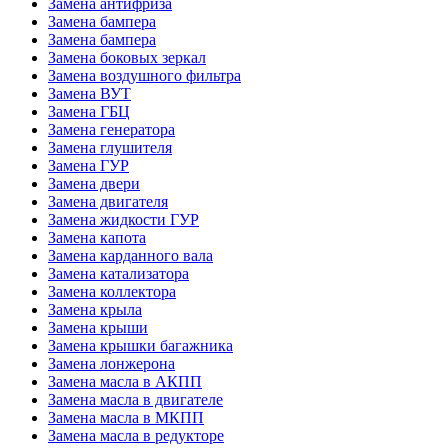
Замена антифриза
Замена бампера
Замена бампера
Замена боковых зеркал
Замена воздушного фильтра
Замена ВУТ
Замена ГБЦ
Замена генератора
Замена глушителя
Замена ГУР
Замена двери
Замена двигателя
Замена жидкости ГУР
Замена капота
Замена карданного вала
Замена катализатора
Замена коллектора
Замена крыла
Замена крыши
Замена крышки багажника
Замена лонжерона
Замена масла в АКПП
Замена масла в двигателе
Замена масла в МКПП
Замена масла в редукторе