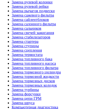
Замена рулевой колонки
Замена рулевой рейки
Замена рычагов подвески
Замена сажевого фильтра
Замена сайлентблоков
Замена салонного фильтра
Замена сальников
Замена свечей зажигания
Замена стабилизаторов
Замена стартера
Замена ступицы
Замена сцепления
Замена термостата
Замена топливного бака
Замена топливного насоса
Замена топливного фильтра
Замена тормозного цилиндра
Замена тормозной жидкости
Замена тормозных дисков
Замена тормозных колодок
Замена турбины
Замена форсунки
Замена цепи ГРМ
Замена шруса
Компьютерная диагностика