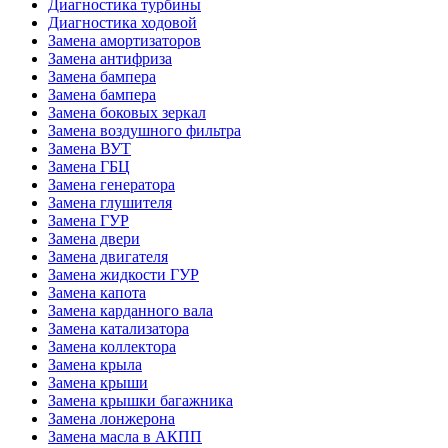
Диагностика турбины
Диагностика ходовой
Замена амортизаторов
Замена антифриза
Замена бампера
Замена бампера
Замена боковых зеркал
Замена воздушного фильтра
Замена ВУТ
Замена ГБЦ
Замена генератора
Замена глушителя
Замена ГУР
Замена двери
Замена двигателя
Замена жидкости ГУР
Замена капота
Замена карданного вала
Замена катализатора
Замена коллектора
Замена крыла
Замена крыши
Замена крышки багажника
Замена лонжерона
Замена масла в АКПП