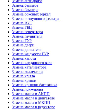
Замена антифриза
Замена бампера
Замена бампера
Замена боковых зеркал
Замена воздушного фильтра
Замена ВУТ
Замена ГБЦ
Замена генератора
Замена глушителя
Замена ГУР
Замена двери
Замена двигателя
Замена жидкости ГУР
Замена капота
Замена карданного вала
Замена катализатора
Замена коллектора
Замена крыла
Замена крыши
Замена крышки багажника
Замена лонжерона
Замена масла в АКПП
Замена масла в двигателе
Замена масла в МКПП
Замена масла в редукторе