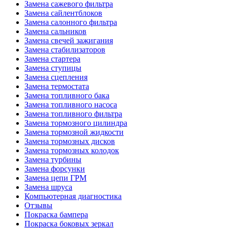
Замена сажевого фильтра
Замена сайлентблоков
Замена салонного фильтра
Замена сальников
Замена свечей зажигания
Замена стабилизаторов
Замена стартера
Замена ступицы
Замена сцепления
Замена термостата
Замена топливного бака
Замена топливного насоса
Замена топливного фильтра
Замена тормозного цилиндра
Замена тормозной жидкости
Замена тормозных дисков
Замена тормозных колодок
Замена турбины
Замена форсунки
Замена цепи ГРМ
Замена шруса
Компьютерная диагностика
Отзывы
Покраска бампера
Покраска боковых зеркал