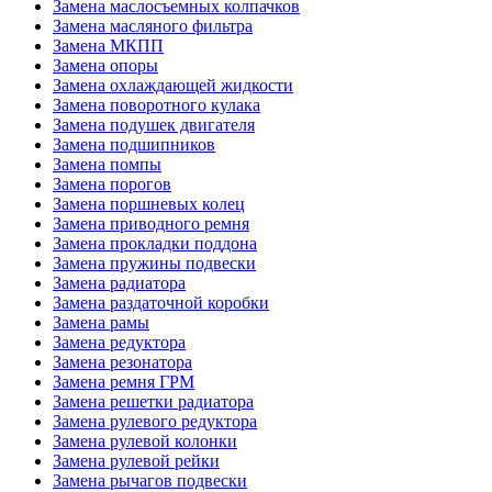
Замена маслосъемных колпачков
Замена масляного фильтра
Замена МКПП
Замена опоры
Замена охлаждающей жидкости
Замена поворотного кулака
Замена подушек двигателя
Замена подшипников
Замена помпы
Замена порогов
Замена поршневых колец
Замена приводного ремня
Замена прокладки поддона
Замена пружины подвески
Замена радиатора
Замена раздаточной коробки
Замена рамы
Замена редуктора
Замена резонатора
Замена ремня ГРМ
Замена решетки радиатора
Замена рулевого редуктора
Замена рулевой колонки
Замена рулевой рейки
Замена рычагов подвески