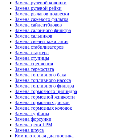
Замена рулевой колонки
Замена рулевой рейки
Замена рычагов подвески
Замена сажевого фильтра
Замена сайлентблоков
Замена салонного фильтра
Замена сальников
Замена свечей зажигания
Замена стабилизаторов
Замена стартера
Замена ступицы
Замена сцепления
Замена термостата
Замена топливного бака
Замена топливного насоса
Замена топливного фильтра
Замена тормозного цилиндра
Замена тормозной жидкости
Замена тормозных дисков
Замена тормозных колодок
Замена турбины
Замена форсунки
Замена цепи ГРМ
Замена шруса
Компьютерная диагностика