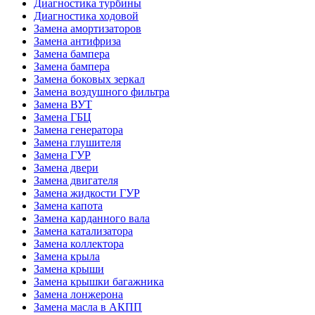
Диагностика турбины
Диагностика ходовой
Замена амортизаторов
Замена антифриза
Замена бампера
Замена бампера
Замена боковых зеркал
Замена воздушного фильтра
Замена ВУТ
Замена ГБЦ
Замена генератора
Замена глушителя
Замена ГУР
Замена двери
Замена двигателя
Замена жидкости ГУР
Замена капота
Замена карданного вала
Замена катализатора
Замена коллектора
Замена крыла
Замена крыши
Замена крышки багажника
Замена лонжерона
Замена масла в АКПП