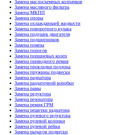
Замена маслосъемных колпачков
Замена масляного фильтра
Замена МКПП
Замена опоры
Замена охлаждающей жидкости
Замена поворотного кулака
Замена подушек двигателя
Замена подшипников
Замена помпы
Замена порогов
Замена поршневых колец
Замена приводного ремня
Замена прокладки поддона
Замена пружины подвески
Замена радиатора
Замена раздаточной коробки
Замена рамы
Замена редуктора
Замена резонатора
Замена ремня ГРМ
Замена решетки радиатора
Замена рулевого редуктора
Замена рулевой колонки
Замена рулевой рейки
Замена рычагов подвески