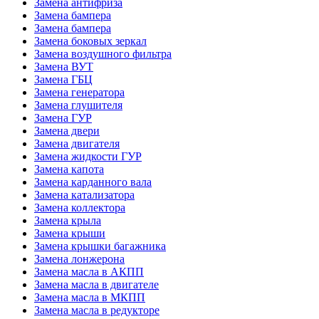
Замена антифриза
Замена бампера
Замена бампера
Замена боковых зеркал
Замена воздушного фильтра
Замена ВУТ
Замена ГБЦ
Замена генератора
Замена глушителя
Замена ГУР
Замена двери
Замена двигателя
Замена жидкости ГУР
Замена капота
Замена карданного вала
Замена катализатора
Замена коллектора
Замена крыла
Замена крыши
Замена крышки багажника
Замена лонжерона
Замена масла в АКПП
Замена масла в двигателе
Замена масла в МКПП
Замена масла в редукторе