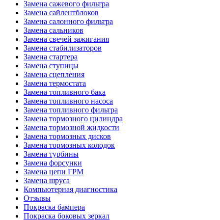
Замена сажевого фильтра
Замена сайлентблоков
Замена салонного фильтра
Замена сальников
Замена свечей зажигания
Замена стабилизаторов
Замена стартера
Замена ступицы
Замена сцепления
Замена термостата
Замена топливного бака
Замена топливного насоса
Замена топливного фильтра
Замена тормозного цилиндра
Замена тормозной жидкости
Замена тормозных дисков
Замена тормозных колодок
Замена турбины
Замена форсунки
Замена цепи ГРМ
Замена шруса
Компьютерная диагностика
Отзывы
Покраска бампера
Покраска боковых зеркал