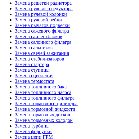
Замена решетки радиатора
Замена рулевого редуктора
Замена рулевой колонки
Замена рулевой рейки
Замена рычагов подвески
Замена сажевого фильтра
Замена сайлентблоков
Замена салонного фильтра
Замена сальников
Замена свечей зажигания
Замена стабилизаторов
Замена стартера
Замена ступицы
Замена сцепления
Замена термостата
Замена топливного бака
Замена топливного насоса
Замена топливного фильтра
Замена тормозного цилиндра
Замена тормозной жидкости
Замена тормозных дисков
Замена тормозных колодок
Замена турбины
Замена форсунки
Замена цепи ГРМ