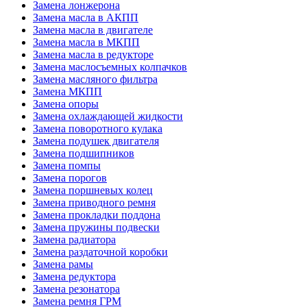
Замена лонжерона
Замена масла в АКПП
Замена масла в двигателе
Замена масла в МКПП
Замена масла в редукторе
Замена маслосъемных колпачков
Замена масляного фильтра
Замена МКПП
Замена опоры
Замена охлаждающей жидкости
Замена поворотного кулака
Замена подушек двигателя
Замена подшипников
Замена помпы
Замена порогов
Замена поршневых колец
Замена приводного ремня
Замена прокладки поддона
Замена пружины подвески
Замена радиатора
Замена раздаточной коробки
Замена рамы
Замена редуктора
Замена резонатора
Замена ремня ГРМ