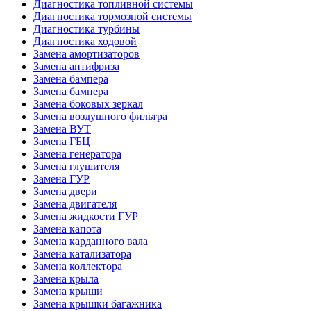
Диагностика топливной системы
Диагностика тормозной системы
Диагностика турбины
Диагностика ходовой
Замена амортизаторов
Замена антифриза
Замена бампера
Замена бампера
Замена боковых зеркал
Замена воздушного фильтра
Замена ВУТ
Замена ГБЦ
Замена генератора
Замена глушителя
Замена ГУР
Замена двери
Замена двигателя
Замена жидкости ГУР
Замена капота
Замена карданного вала
Замена катализатора
Замена коллектора
Замена крыла
Замена крыши
Замена крышки багажника