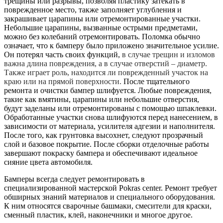
трещины или разрывы, позволяя пластику затекать в
поврежденное место, также заполняет углубления и
закрашивает царапины или отремонтированные участки.
Небольшие царапины, вызванные острыми предметами,
можно без колебаний отремонтировать. Поломка обычно
означает, что к бамперу было приложено значительное усилие.
Он потерял часть своих функций,
в случае трещин и изломов
важна длина повреждения, а в случае отверстий – диаметр.
Также играет роль, находится ли поврежденный участок на
краю или на прямой поверхности.
После тщательного
ремонта и очистки бампер шлифуется. Любые повреждения,
такие как вмятины, царапины или небольшие отверстия,
будут заделаны или отремонтированы с помощью шпаклевки.
Обработанные участки снова шлифуются перед нанесением, в
зависимости от материала, усилителя адгезии и наполнителя.
После того, как грунтовка высохнет, следуют прозрачный
слой и базовое покрытие. После сборки отделочные работы
завершают покраску бампера и обеспечивают идеальное
сияние цвета автомобиля.
Бамперы всегда следует ремонтировать в
специализированной мастерской Pokras center. Ремонт требует
обширных знаний материалов и специального оборудования.
К ним относятся сварочные башмаки, смесители для краски,
сменный пластик, клей, наконечники и многое другое.