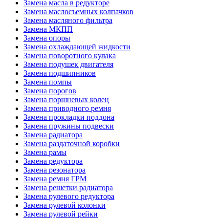
Замена масла в редукторе
Замена маслосъемных колпачков
Замена масляного фильтра
Замена МКПП
Замена опоры
Замена охлаждающей жидкости
Замена поворотного кулака
Замена подушек двигателя
Замена подшипников
Замена помпы
Замена порогов
Замена поршневых колец
Замена приводного ремня
Замена прокладки поддона
Замена пружины подвески
Замена радиатора
Замена раздаточной коробки
Замена рамы
Замена редуктора
Замена резонатора
Замена ремня ГРМ
Замена решетки радиатора
Замена рулевого редуктора
Замена рулевой колонки
Замена рулевой рейки