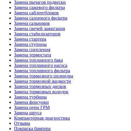
Замена рычагов подвески
Замена сажевого фильтра
Замена сайлентблоков
Замена салонного фильтра
Замена сальников
Замена свечей зажигания
Замена стабилизаторов
Замена стартера
Замена ступицы
Замена сцепления
Замена термостата
Замена топливного бака
Замена топливного насоса
Замена топливного фильтра
Замена тормозного цилиндра
Замена тормозной жидкости
Замена тормозных дисков
Замена тормозных колодок
Замена турбины
Замена форсунки
Замена цепи ГРМ
Замена шруса
Компьютерная диагностика
Отзывы
Покраска бампера