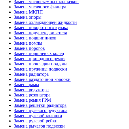
Замена маслосъемных колпачков
Замена масляного фильтра
Замена МКПП
Замена опоры
Замена охлаждающей жидкости
Замена поворотного кулака
Замена подушек двигателя
Замена подшипников
Замена помпы
Замена порогов
Замена поршневых колец
Замена приводного ремня
Замена прокладки поддона
Замена пружины подвески
Замена радиатора
Замена раздаточной коробки
Замена рамы
Замена редуктора
Замена резонатора
Замена ремня ГРМ
Замена решетки радиатора
Замена рулевого редуктора
Замена рулевой колонки
Замена рулевой рейки
Замена рычагов подвески