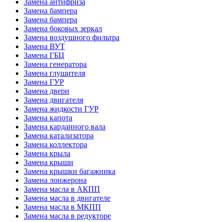
Замена антифриза
Замена бампера
Замена бампера
Замена боковых зеркал
Замена воздушного фильтра
Замена ВУТ
Замена ГБЦ
Замена генератора
Замена глушителя
Замена ГУР
Замена двери
Замена двигателя
Замена жидкости ГУР
Замена капота
Замена карданного вала
Замена катализатора
Замена коллектора
Замена крыла
Замена крыши
Замена крышки багажника
Замена лонжерона
Замена масла в АКПП
Замена масла в двигателе
Замена масла в МКПП
Замена масла в редукторе