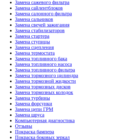
Замена сажевого фильтра
Замена сайлентблоков
Замена салонного фильтра
Замена сальников
Замена свечей зажигания
Замена стабилизаторов
Замена стартера
Замена ступицы
Замена сцепления
Замена термостата
Замена топливного бака
Замена топливного насоса
Замена топливного фильтра
Замена тормозного цилиндра
Замена тормозной жидкости
Замена тормозных дисков
Замена тормозных колодок
Замена турбины
Замена форсунки
Замена цепи ГРМ
Замена шруса
Компьютерная диагностика
Отзывы
Покраска бампера
Покраска боковых зеркал