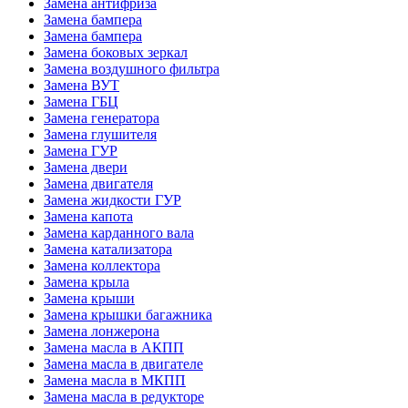
Замена антифриза
Замена бампера
Замена бампера
Замена боковых зеркал
Замена воздушного фильтра
Замена ВУТ
Замена ГБЦ
Замена генератора
Замена глушителя
Замена ГУР
Замена двери
Замена двигателя
Замена жидкости ГУР
Замена капота
Замена карданного вала
Замена катализатора
Замена коллектора
Замена крыла
Замена крыши
Замена крышки багажника
Замена лонжерона
Замена масла в АКПП
Замена масла в двигателе
Замена масла в МКПП
Замена масла в редукторе