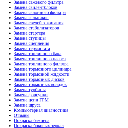
Замена сажевого фильтра
Замена сайлентблоков
Замена салонного фильтра
Замена сальников
Замена свечей зажигания
Замена стабилизаторов
Замена стартера
Замена ступицы
Замена сцепления
Замена термостата
Замена топливного бака
Замена топливного насоса
Замена топливного фильтра
Замена тормозного цилиндра
Замена тормозной жидкости
Замена тормозных дисков
Замена тормозных колодок
Замена турбины
Замена форсунки
Замена цепи ГРМ
Замена шруса
Компьютерная диагностика
Отзывы
Покраска бампера
Покраска боковых зеркал