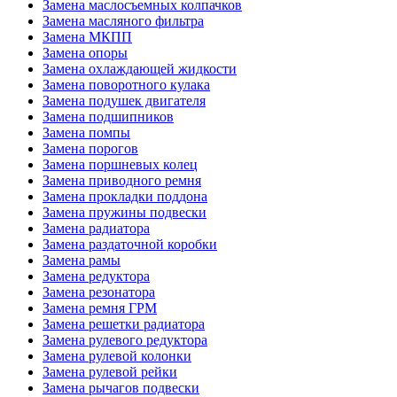
Замена маслосъемных колпачков
Замена масляного фильтра
Замена МКПП
Замена опоры
Замена охлаждающей жидкости
Замена поворотного кулака
Замена подушек двигателя
Замена подшипников
Замена помпы
Замена порогов
Замена поршневых колец
Замена приводного ремня
Замена прокладки поддона
Замена пружины подвески
Замена радиатора
Замена раздаточной коробки
Замена рамы
Замена редуктора
Замена резонатора
Замена ремня ГРМ
Замена решетки радиатора
Замена рулевого редуктора
Замена рулевой колонки
Замена рулевой рейки
Замена рычагов подвески