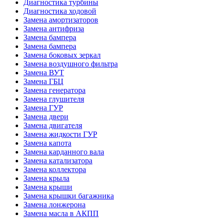
Диагностика турбины
Диагностика ходовой
Замена амортизаторов
Замена антифриза
Замена бампера
Замена бампера
Замена боковых зеркал
Замена воздушного фильтра
Замена ВУТ
Замена ГБЦ
Замена генератора
Замена глушителя
Замена ГУР
Замена двери
Замена двигателя
Замена жидкости ГУР
Замена капота
Замена карданного вала
Замена катализатора
Замена коллектора
Замена крыла
Замена крыши
Замена крышки багажника
Замена лонжерона
Замена масла в АКПП