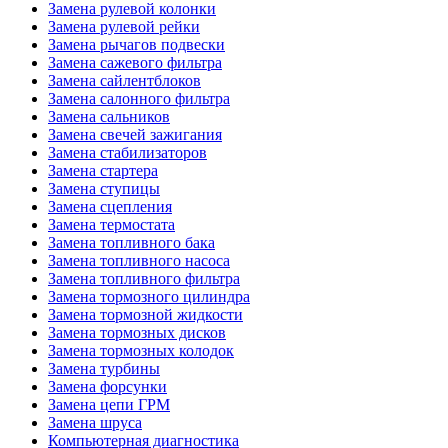
Замена рулевой колонки
Замена рулевой рейки
Замена рычагов подвески
Замена сажевого фильтра
Замена сайлентблоков
Замена салонного фильтра
Замена сальников
Замена свечей зажигания
Замена стабилизаторов
Замена стартера
Замена ступицы
Замена сцепления
Замена термостата
Замена топливного бака
Замена топливного насоса
Замена топливного фильтра
Замена тормозного цилиндра
Замена тормозной жидкости
Замена тормозных дисков
Замена тормозных колодок
Замена турбины
Замена форсунки
Замена цепи ГРМ
Замена шруса
Компьютерная диагностика