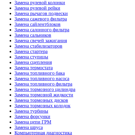
Замена рулевой колонки
Замена рулевой рейки
Замена рычагов подвески
Замена сажевого фильтра
Замена сайлентблоков
Замена салонного фильтра
Замена сальников
Замена свечей зажигания
Замена стабилизаторов
Замена стартера
Замена ступицы
Замена сцепления
Замена термостата
Замена топливного бака
Замена топливного насоса
Замена топливного фильтра
Замена тормозного цилиндра
Замена тормозной жидкости
Замена тормозных дисков
Замена тормозных колодок
Замена турбины
Замена форсунки
Замена цепи ГРМ
Замена шруса
Компьютерная диагностика