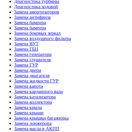
Диагностика турбины
Диагностика ходовой
Замена амортизаторов
Замена антифриза
Замена бампера
Замена бампера
Замена боковых зеркал
Замена воздушного фильтра
Замена ВУТ
Замена ГБЦ
Замена генератора
Замена глушителя
Замена ГУР
Замена двери
Замена двигателя
Замена жидкости ГУР
Замена капота
Замена карданного вала
Замена катализатора
Замена коллектора
Замена крыла
Замена крыши
Замена крышки багажника
Замена лонжерона
Замена масла в АКПП