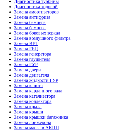
Диагностика турбины
Диагностика ходовой
Замена амортизаторов
Замена антифриза
Замена бампера
Замена бампера
Замена боковых зеркал
Замена воздушного фильтра
Замена ВУТ
Замена ГБЦ
Замена генератора
Замена глушителя
Замена ГУР
Замена двери
Замена двигателя
Замена жидкости ГУР
Замена капота
Замена карданного вала
Замена катализатора
Замена коллектора
Замена крыла
Замена крыши
Замена крышки багажника
Замена лонжерона
Замена масла в АКПП