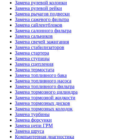
Замена рулевой колонки
Замена рулевой рейки
Замена рычагов подвески
Замена сажевого фильтра
Замена сайлентблоков
Замена салонного фильтра
Замена сальников
Замена свечей зажигания
Замена стабилизаторов
Замена стартера
Замена ступицы
Замена сцепления
Замена термостата
Замена топливного бака
Замена топливного насоса
Замена топливного фильтра
Замена тормозного цилиндра
Замена тормозной жидкости
Замена тормозных дисков
Замена тормозных колодок
Замена турбины
Замена форсунки
Замена цепи ГРМ
Замена шруса
Компьютерная диагностика