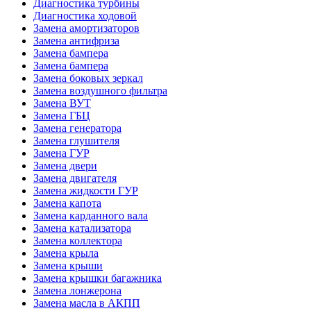
Диагностика турбины
Диагностика ходовой
Замена амортизаторов
Замена антифриза
Замена бампера
Замена бампера
Замена боковых зеркал
Замена воздушного фильтра
Замена ВУТ
Замена ГБЦ
Замена генератора
Замена глушителя
Замена ГУР
Замена двери
Замена двигателя
Замена жидкости ГУР
Замена капота
Замена карданного вала
Замена катализатора
Замена коллектора
Замена крыла
Замена крыши
Замена крышки багажника
Замена лонжерона
Замена масла в АКПП