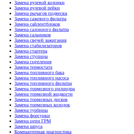
Замена рулевой колонки
Замена рулевой рейки
Замена рычагов подвески
Замена сажевого фильтра
Замена сайлентблоков
Замена салонного фильтра
Замена сальников
Замена свечей зажигания
Замена стабилизаторов
Замена стартера
Замена ступицы
Замена сцепления
Замена термостата
Замена топливного бака
Замена топливного насоса
Замена топливного фильтра
Замена тормозного цилиндра
Замена тормозной жидкости
Замена тормозных дисков
Замена тормозных колодок
Замена турбины
Замена форсунки
Замена цепи ГРМ
Замена шруса
Компьютерная диагностика