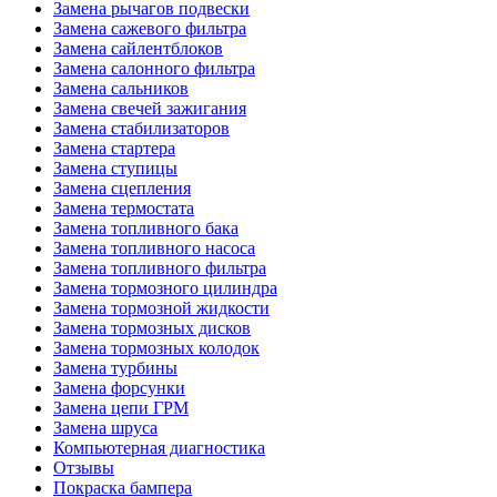
Замена рычагов подвески
Замена сажевого фильтра
Замена сайлентблоков
Замена салонного фильтра
Замена сальников
Замена свечей зажигания
Замена стабилизаторов
Замена стартера
Замена ступицы
Замена сцепления
Замена термостата
Замена топливного бака
Замена топливного насоса
Замена топливного фильтра
Замена тормозного цилиндра
Замена тормозной жидкости
Замена тормозных дисков
Замена тормозных колодок
Замена турбины
Замена форсунки
Замена цепи ГРМ
Замена шруса
Компьютерная диагностика
Отзывы
Покраска бампера