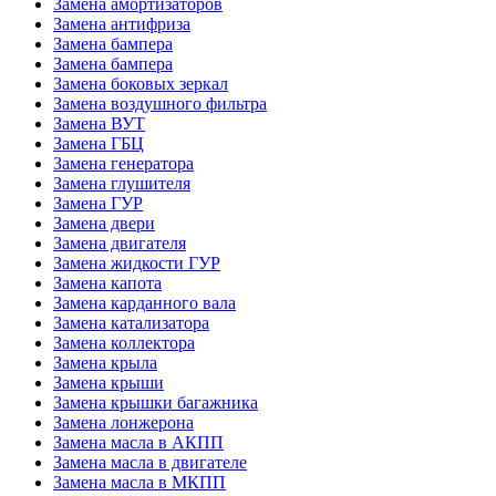
Замена амортизаторов
Замена антифриза
Замена бампера
Замена бампера
Замена боковых зеркал
Замена воздушного фильтра
Замена ВУТ
Замена ГБЦ
Замена генератора
Замена глушителя
Замена ГУР
Замена двери
Замена двигателя
Замена жидкости ГУР
Замена капота
Замена карданного вала
Замена катализатора
Замена коллектора
Замена крыла
Замена крыши
Замена крышки багажника
Замена лонжерона
Замена масла в АКПП
Замена масла в двигателе
Замена масла в МКПП