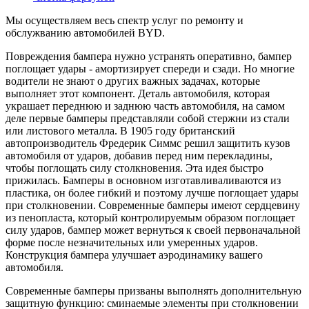
Мы осуществляем весь спектр услуг по ремонту и
обслужванию автомобилей BYD.
Повреждения бампера нужно устранять оперативно, бампер
поглощает удары - амортизирует спереди и сзади. Но многие
водители не знают о других важных задачах, которые
выполняет этот компонент. Деталь автомобиля, которая
украшает переднюю и заднюю часть автомобиля, на самом
деле первые бамперы представляли собой стержни из стали
или листового металла. В 1905 году британский
автопроизводитель Фредерик Симмс решил защитить кузов
автомобиля от ударов, добавив перед ним перекладины,
чтобы поглощать силу столкновения. Эта идея быстро
прижилась. Бамперы в основном изготавливаливаются из
пластика, он более гибкий и поэтому лучше поглощает удары
при столкновении. Современные бамперы имеют сердцевину
из пенопласта, который контролируемым образом поглощает
силу ударов, бампер может вернуться к своей первоначальной
форме после незначительных или умеренных ударов.
Конструкция бампера улучшает аэродинамику вашего
автомобиля.
Современные бамперы призваны выполнять дополнительную
защитную функцию: сминаемые элементы при столкновении