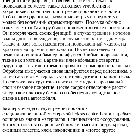
трещины или разрывы, позволяя пластику затекать в
поврежденное место, также заполняет углубления и
закрашивает царапины или отремонтированные участки.
Небольшие царапины, вызванные острыми предметами,
можно без колебаний отремонтировать. Поломка обычно
означает, что к бамперу было приложено значительное усилие.
Он потерял часть своих функций,
в случае трещин и изломов
важна длина повреждения, а в случае отверстий – диаметр.
Также играет роль, находится ли поврежденный участок на
краю или на прямой поверхности.
После тщательного
ремонта и очистки бампер шлифуется. Любые повреждения,
такие как вмятины, царапины или небольшие отверстия,
будут заделаны или отремонтированы с помощью шпаклевки.
Обработанные участки снова шлифуются перед нанесением, в
зависимости от материала, усилителя адгезии и наполнителя.
После того, как грунтовка высохнет, следуют прозрачный
слой и базовое покрытие. После сборки отделочные работы
завершают покраску бампера и обеспечивают идеальное
сияние цвета автомобиля.
Бамперы всегда следует ремонтировать в
специализированной мастерской Pokras center. Ремонт требует
обширных знаний материалов и специального оборудования.
К ним относятся сварочные башмаки, смесители для краски,
сменный пластик, клей, наконечники и многое другое.