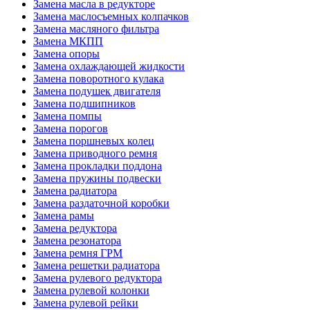
Замена масла в редукторе
Замена маслосъемных колпачков
Замена масляного фильтра
Замена МКПП
Замена опоры
Замена охлаждающей жидкости
Замена поворотного кулака
Замена подушек двигателя
Замена подшипников
Замена помпы
Замена порогов
Замена поршневых колец
Замена приводного ремня
Замена прокладки поддона
Замена пружины подвески
Замена радиатора
Замена раздаточной коробки
Замена рамы
Замена редуктора
Замена резонатора
Замена ремня ГРМ
Замена решетки радиатора
Замена рулевого редуктора
Замена рулевой колонки
Замена рулевой рейки