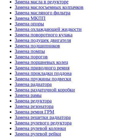
Замена масла в редукторе
Замена маслосъемных колпачков
Замена масляного фильтра
Замена МКПП
Замена опоры
Замена охлаждающей жидкости
Замена поворотного кулака
Замена подушек двигателя
Замена подшипников
Замена помпы
Замена порогов
Замена поршневых колец
Замена приводного ремня
Замена прокладки поддона
Замена пружины подвески
Замена радиатора
Замена раздаточной коробки
Замена рамы
Замена редуктора
Замена резонатора
Замена ремня ГРМ
Замена решетки радиатора
Замена рулевого редуктора
Замена рулевой колонки
Замена рулевой рейки