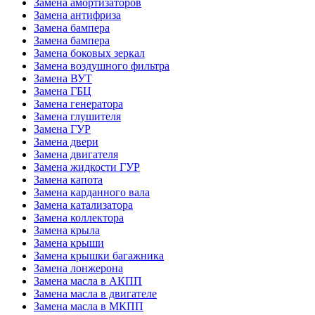
Замена амортизаторов
Замена антифриза
Замена бампера
Замена бампера
Замена боковых зеркал
Замена воздушного фильтра
Замена ВУТ
Замена ГБЦ
Замена генератора
Замена глушителя
Замена ГУР
Замена двери
Замена двигателя
Замена жидкости ГУР
Замена капота
Замена карданного вала
Замена катализатора
Замена коллектора
Замена крыла
Замена крыши
Замена крышки багажника
Замена лонжерона
Замена масла в АКПП
Замена масла в двигателе
Замена масла в МКПП