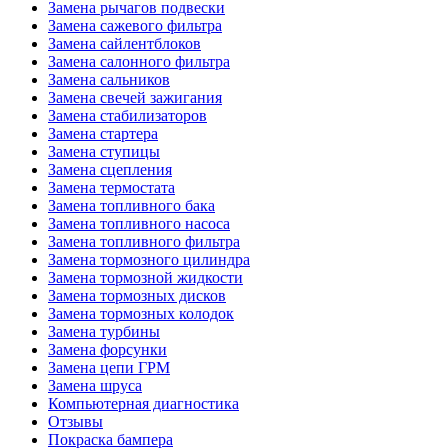
Замена рычагов подвески
Замена сажевого фильтра
Замена сайлентблоков
Замена салонного фильтра
Замена сальников
Замена свечей зажигания
Замена стабилизаторов
Замена стартера
Замена ступицы
Замена сцепления
Замена термостата
Замена топливного бака
Замена топливного насоса
Замена топливного фильтра
Замена тормозного цилиндра
Замена тормозной жидкости
Замена тормозных дисков
Замена тормозных колодок
Замена турбины
Замена форсунки
Замена цепи ГРМ
Замена шруса
Компьютерная диагностика
Отзывы
Покраска бампера