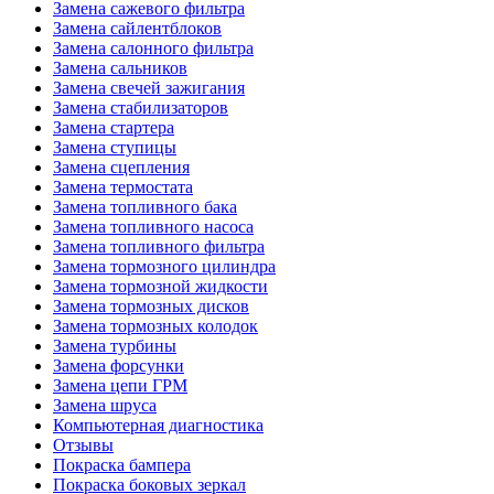
Замена сажевого фильтра
Замена сайлентблоков
Замена салонного фильтра
Замена сальников
Замена свечей зажигания
Замена стабилизаторов
Замена стартера
Замена ступицы
Замена сцепления
Замена термостата
Замена топливного бака
Замена топливного насоса
Замена топливного фильтра
Замена тормозного цилиндра
Замена тормозной жидкости
Замена тормозных дисков
Замена тормозных колодок
Замена турбины
Замена форсунки
Замена цепи ГРМ
Замена шруса
Компьютерная диагностика
Отзывы
Покраска бампера
Покраска боковых зеркал