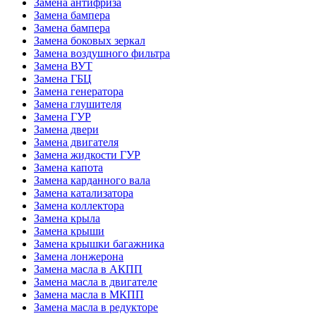
Замена антифриза
Замена бампера
Замена бампера
Замена боковых зеркал
Замена воздушного фильтра
Замена ВУТ
Замена ГБЦ
Замена генератора
Замена глушителя
Замена ГУР
Замена двери
Замена двигателя
Замена жидкости ГУР
Замена капота
Замена карданного вала
Замена катализатора
Замена коллектора
Замена крыла
Замена крыши
Замена крышки багажника
Замена лонжерона
Замена масла в АКПП
Замена масла в двигателе
Замена масла в МКПП
Замена масла в редукторе