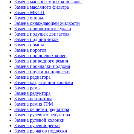
Замена маслосъемных колпачков
Замена масляного фильтра
Замена МКПП
Замена опоры
Замена охлаждающей жидкости
Замена поворотного кулака
Замена подушек двигателя
Замена подшипников
Замена помпы
Замена порогов
Замена поршневых колец
Замена приводного ремня
Замена прокладки поддона
Замена пружины подвески
Замена радиатора
Замена раздаточной коробки
Замена рамы
Замена редуктора
Замена резонатора
Замена ремня ГРМ
Замена решетки радиатора
Замена рулевого редуктора
Замена рулевой колонки
Замена рулевой рейки
Замена рычагов подвески