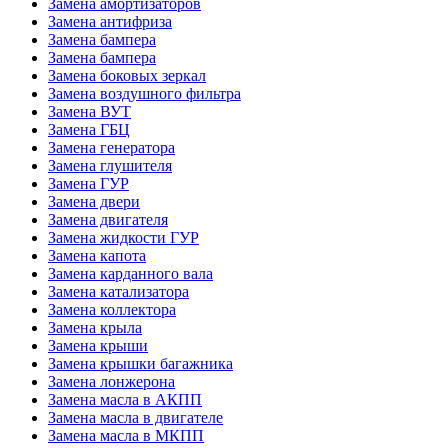
Замена амортизаторов
Замена антифриза
Замена бампера
Замена бампера
Замена боковых зеркал
Замена воздушного фильтра
Замена ВУТ
Замена ГБЦ
Замена генератора
Замена глушителя
Замена ГУР
Замена двери
Замена двигателя
Замена жидкости ГУР
Замена капота
Замена карданного вала
Замена катализатора
Замена коллектора
Замена крыла
Замена крыши
Замена крышки багажника
Замена лонжерона
Замена масла в АКПП
Замена масла в двигателе
Замена масла в МКПП