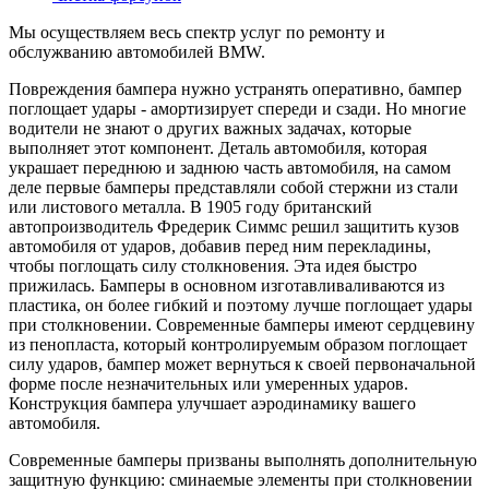
Мы осуществляем весь спектр услуг по ремонту и
обслужванию автомобилей BMW.
Повреждения бампера нужно устранять оперативно, бампер
поглощает удары - амортизирует спереди и сзади. Но многие
водители не знают о других важных задачах, которые
выполняет этот компонент. Деталь автомобиля, которая
украшает переднюю и заднюю часть автомобиля, на самом
деле первые бамперы представляли собой стержни из стали
или листового металла. В 1905 году британский
автопроизводитель Фредерик Симмс решил защитить кузов
автомобиля от ударов, добавив перед ним перекладины,
чтобы поглощать силу столкновения. Эта идея быстро
прижилась. Бамперы в основном изготавливаливаются из
пластика, он более гибкий и поэтому лучше поглощает удары
при столкновении. Современные бамперы имеют сердцевину
из пенопласта, который контролируемым образом поглощает
силу ударов, бампер может вернуться к своей первоначальной
форме после незначительных или умеренных ударов.
Конструкция бампера улучшает аэродинамику вашего
автомобиля.
Современные бамперы призваны выполнять дополнительную
защитную функцию: сминаемые элементы при столкновении