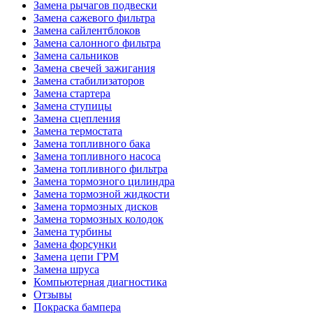
Замена рычагов подвески
Замена сажевого фильтра
Замена сайлентблоков
Замена салонного фильтра
Замена сальников
Замена свечей зажигания
Замена стабилизаторов
Замена стартера
Замена ступицы
Замена сцепления
Замена термостата
Замена топливного бака
Замена топливного насоса
Замена топливного фильтра
Замена тормозного цилиндра
Замена тормозной жидкости
Замена тормозных дисков
Замена тормозных колодок
Замена турбины
Замена форсунки
Замена цепи ГРМ
Замена шруса
Компьютерная диагностика
Отзывы
Покраска бампера