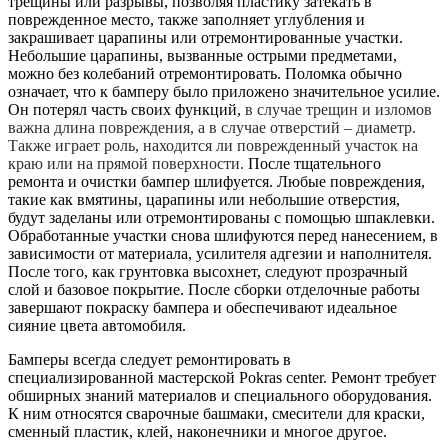
трещины или разрывы, позволяя пластику затекать в
поврежденное место, также заполняет углубления и
закрашивает царапины или отремонтированные участки.
Небольшие царапины, вызванные острыми предметами,
можно без колебаний отремонтировать. Поломка обычно
означает, что к бамперу было приложено значительное усилие.
Он потерял часть своих функций,
в случае трещин и изломов
важна длина повреждения, а в случае отверстий – диаметр.
Также играет роль, находится ли поврежденный участок на
краю или на прямой поверхности.
После тщательного
ремонта и очистки бампер шлифуется. Любые повреждения,
такие как вмятины, царапины или небольшие отверстия,
будут заделаны или отремонтированы с помощью шпаклевки.
Обработанные участки снова шлифуются перед нанесением, в
зависимости от материала, усилителя адгезии и наполнителя.
После того, как грунтовка высохнет, следуют прозрачный
слой и базовое покрытие. После сборки отделочные работы
завершают покраску бампера и обеспечивают идеальное
сияние цвета автомобиля.
Бамперы всегда следует ремонтировать в
специализированной мастерской Pokras center. Ремонт требует
обширных знаний материалов и специального оборудования.
К ним относятся сварочные башмаки, смесители для краски,
сменный пластик, клей, наконечники и многое другое.