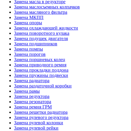
Замена масла в редукторе
Замена маслосъемных колпачков
Замена масляного фильтра
Замена МКПП
Замена опоры
Замена охлаждающей жидкости
Замена поворотного кулака
Замена подушек двигателя
Замена подшипников
Замена помпы
Замена порогов
Замена поршневых колец
Замена приводного ремня
Замена прокладки поддона
Замена пружины подвески
Замена радиатора
Замена раздаточной коробки
Замена рамы
Замена редуктора
Замена резонатора
Замена ремня ГРМ
Замена решетки радиатора
Замена рулевого редуктора
Замена рулевой колонки
Замена рулевой рейки