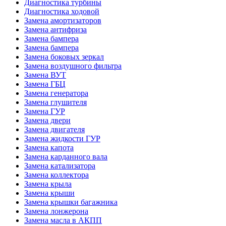
Диагностика турбины
Диагностика ходовой
Замена амортизаторов
Замена антифриза
Замена бампера
Замена бампера
Замена боковых зеркал
Замена воздушного фильтра
Замена ВУТ
Замена ГБЦ
Замена генератора
Замена глушителя
Замена ГУР
Замена двери
Замена двигателя
Замена жидкости ГУР
Замена капота
Замена карданного вала
Замена катализатора
Замена коллектора
Замена крыла
Замена крыши
Замена крышки багажника
Замена лонжерона
Замена масла в АКПП