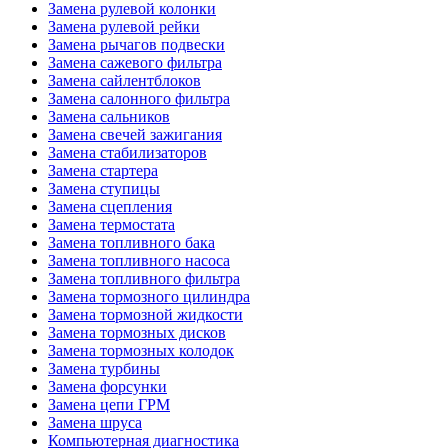
Замена рулевой колонки
Замена рулевой рейки
Замена рычагов подвески
Замена сажевого фильтра
Замена сайлентблоков
Замена салонного фильтра
Замена сальников
Замена свечей зажигания
Замена стабилизаторов
Замена стартера
Замена ступицы
Замена сцепления
Замена термостата
Замена топливного бака
Замена топливного насоса
Замена топливного фильтра
Замена тормозного цилиндра
Замена тормозной жидкости
Замена тормозных дисков
Замена тормозных колодок
Замена турбины
Замена форсунки
Замена цепи ГРМ
Замена шруса
Компьютерная диагностика