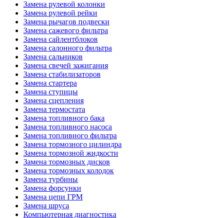
Замена рулевой колонки
Замена рулевой рейки
Замена рычагов подвески
Замена сажевого фильтра
Замена сайлентблоков
Замена салонного фильтра
Замена сальников
Замена свечей зажигания
Замена стабилизаторов
Замена стартера
Замена ступицы
Замена сцепления
Замена термостата
Замена топливного бака
Замена топливного насоса
Замена топливного фильтра
Замена тормозного цилиндра
Замена тормозной жидкости
Замена тормозных дисков
Замена тормозных колодок
Замена турбины
Замена форсунки
Замена цепи ГРМ
Замена шруса
Компьютерная диагностика