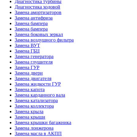
Диагностика турбины
Диагностика ходовой
Замена амортизаторов
Замена антифриза
Замена бампера
Замена бампера
Замена боковых зеркал
Замена воздушного фильтра
Замена ВУТ
Замена ГБЦ
Замена генератора
Замена глушителя
Замена ГУР
Замена двери
Замена двигателя
Замена жидкости ГУР
Замена капота
Замена карданного вала
Замена катализатора
Замена коллектора
Замена крыла
Замена крыши
Замена крышки багажника
Замена лонжерона
Замена масла в АКПП