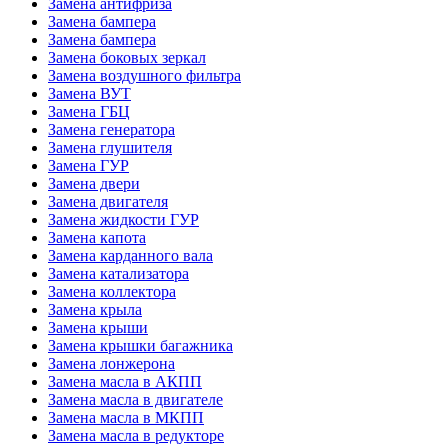
Замена антифриза
Замена бампера
Замена бампера
Замена боковых зеркал
Замена воздушного фильтра
Замена ВУТ
Замена ГБЦ
Замена генератора
Замена глушителя
Замена ГУР
Замена двери
Замена двигателя
Замена жидкости ГУР
Замена капота
Замена карданного вала
Замена катализатора
Замена коллектора
Замена крыла
Замена крыши
Замена крышки багажника
Замена лонжерона
Замена масла в АКПП
Замена масла в двигателе
Замена масла в МКПП
Замена масла в редукторе