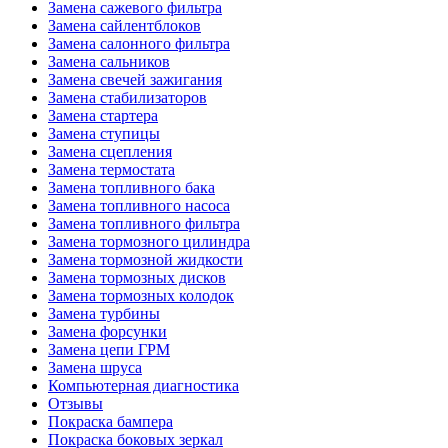
Замена сажевого фильтра
Замена сайлентблоков
Замена салонного фильтра
Замена сальников
Замена свечей зажигания
Замена стабилизаторов
Замена стартера
Замена ступицы
Замена сцепления
Замена термостата
Замена топливного бака
Замена топливного насоса
Замена топливного фильтра
Замена тормозного цилиндра
Замена тормозной жидкости
Замена тормозных дисков
Замена тормозных колодок
Замена турбины
Замена форсунки
Замена цепи ГРМ
Замена шруса
Компьютерная диагностика
Отзывы
Покраска бампера
Покраска боковых зеркал