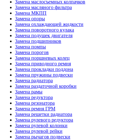
Замена маслосъемных колпачков
Замена масляного фильтра
Замена МКПП
Замена опоры
Замена охлаждающей жидкости
Замена поворотного кулака
Замена подушек двигателя
Замена подшипников
Замена помпы
Замена порогов
Замена поршневых колец
Замена приводного ремня
Замена прокладки поддона
Замена пружины подвески
Замена радиатора
Замена раздаточной коробки
Замена рамы
Замена редуктора
Замена резонатора
Замена ремня ГРМ
Замена решетки радиатора
Замена рулевого редуктора
Замена рулевой колонки
Замена рулевой рейки
Замена рычагов подвески