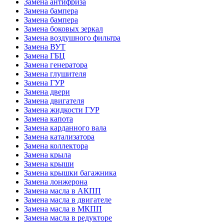
Замена антифриза
Замена бампера
Замена бампера
Замена боковых зеркал
Замена воздушного фильтра
Замена ВУТ
Замена ГБЦ
Замена генератора
Замена глушителя
Замена ГУР
Замена двери
Замена двигателя
Замена жидкости ГУР
Замена капота
Замена карданного вала
Замена катализатора
Замена коллектора
Замена крыла
Замена крыши
Замена крышки багажника
Замена лонжерона
Замена масла в АКПП
Замена масла в двигателе
Замена масла в МКПП
Замена масла в редукторе