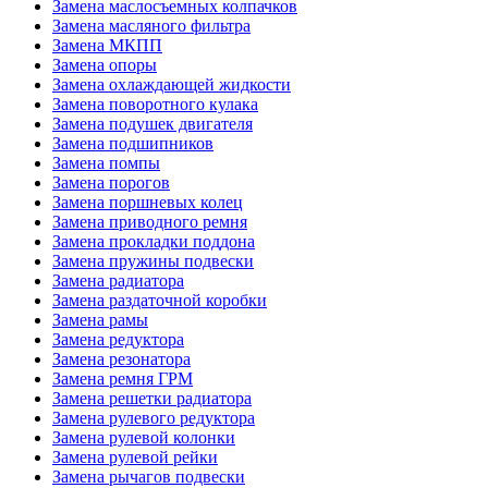
Замена маслосъемных колпачков
Замена масляного фильтра
Замена МКПП
Замена опоры
Замена охлаждающей жидкости
Замена поворотного кулака
Замена подушек двигателя
Замена подшипников
Замена помпы
Замена порогов
Замена поршневых колец
Замена приводного ремня
Замена прокладки поддона
Замена пружины подвески
Замена радиатора
Замена раздаточной коробки
Замена рамы
Замена редуктора
Замена резонатора
Замена ремня ГРМ
Замена решетки радиатора
Замена рулевого редуктора
Замена рулевой колонки
Замена рулевой рейки
Замена рычагов подвески