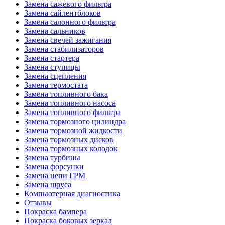
Замена сажевого фильтра
Замена сайлентблоков
Замена салонного фильтра
Замена сальников
Замена свечей зажигания
Замена стабилизаторов
Замена стартера
Замена ступицы
Замена сцепления
Замена термостата
Замена топливного бака
Замена топливного насоса
Замена топливного фильтра
Замена тормозного цилиндра
Замена тормозной жидкости
Замена тормозных дисков
Замена тормозных колодок
Замена турбины
Замена форсунки
Замена цепи ГРМ
Замена шруса
Компьютерная диагностика
Отзывы
Покраска бампера
Покраска боковых зеркал