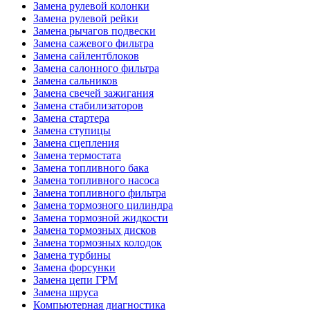
Замена рулевой колонки
Замена рулевой рейки
Замена рычагов подвески
Замена сажевого фильтра
Замена сайлентблоков
Замена салонного фильтра
Замена сальников
Замена свечей зажигания
Замена стабилизаторов
Замена стартера
Замена ступицы
Замена сцепления
Замена термостата
Замена топливного бака
Замена топливного насоса
Замена топливного фильтра
Замена тормозного цилиндра
Замена тормозной жидкости
Замена тормозных дисков
Замена тормозных колодок
Замена турбины
Замена форсунки
Замена цепи ГРМ
Замена шруса
Компьютерная диагностика