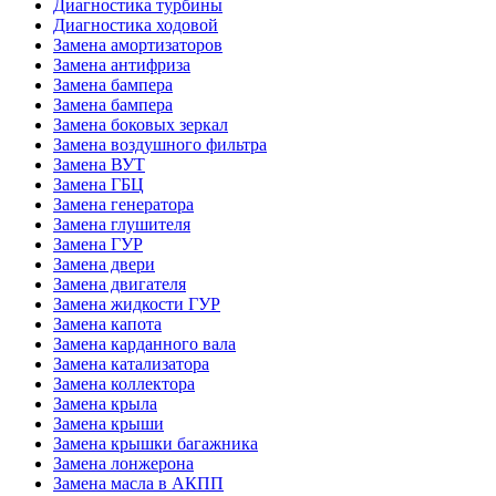
Диагностика турбины
Диагностика ходовой
Замена амортизаторов
Замена антифриза
Замена бампера
Замена бампера
Замена боковых зеркал
Замена воздушного фильтра
Замена ВУТ
Замена ГБЦ
Замена генератора
Замена глушителя
Замена ГУР
Замена двери
Замена двигателя
Замена жидкости ГУР
Замена капота
Замена карданного вала
Замена катализатора
Замена коллектора
Замена крыла
Замена крыши
Замена крышки багажника
Замена лонжерона
Замена масла в АКПП