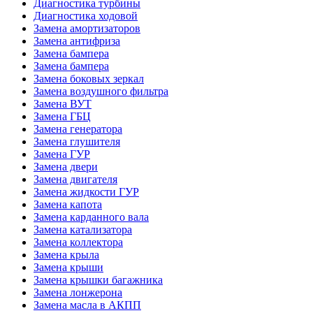
Диагностика турбины
Диагностика ходовой
Замена амортизаторов
Замена антифриза
Замена бампера
Замена бампера
Замена боковых зеркал
Замена воздушного фильтра
Замена ВУТ
Замена ГБЦ
Замена генератора
Замена глушителя
Замена ГУР
Замена двери
Замена двигателя
Замена жидкости ГУР
Замена капота
Замена карданного вала
Замена катализатора
Замена коллектора
Замена крыла
Замена крыши
Замена крышки багажника
Замена лонжерона
Замена масла в АКПП