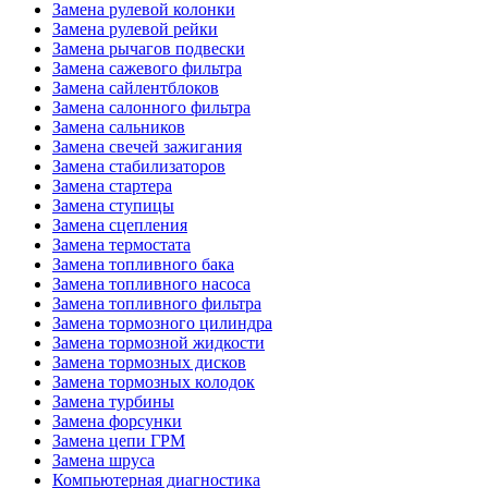
Замена рулевой колонки
Замена рулевой рейки
Замена рычагов подвески
Замена сажевого фильтра
Замена сайлентблоков
Замена салонного фильтра
Замена сальников
Замена свечей зажигания
Замена стабилизаторов
Замена стартера
Замена ступицы
Замена сцепления
Замена термостата
Замена топливного бака
Замена топливного насоса
Замена топливного фильтра
Замена тормозного цилиндра
Замена тормозной жидкости
Замена тормозных дисков
Замена тормозных колодок
Замена турбины
Замена форсунки
Замена цепи ГРМ
Замена шруса
Компьютерная диагностика