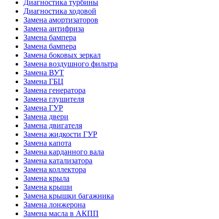
Диагностика турбины
Диагностика ходовой
Замена амортизаторов
Замена антифриза
Замена бампера
Замена бампера
Замена боковых зеркал
Замена воздушного фильтра
Замена ВУТ
Замена ГБЦ
Замена генератора
Замена глушителя
Замена ГУР
Замена двери
Замена двигателя
Замена жидкости ГУР
Замена капота
Замена карданного вала
Замена катализатора
Замена коллектора
Замена крыла
Замена крыши
Замена крышки багажника
Замена лонжерона
Замена масла в АКПП