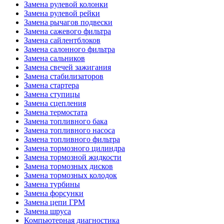
Замена рулевой колонки
Замена рулевой рейки
Замена рычагов подвески
Замена сажевого фильтра
Замена сайлентблоков
Замена салонного фильтра
Замена сальников
Замена свечей зажигания
Замена стабилизаторов
Замена стартера
Замена ступицы
Замена сцепления
Замена термостата
Замена топливного бака
Замена топливного насоса
Замена топливного фильтра
Замена тормозного цилиндра
Замена тормозной жидкости
Замена тормозных дисков
Замена тормозных колодок
Замена турбины
Замена форсунки
Замена цепи ГРМ
Замена шруса
Компьютерная диагностика