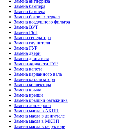
Замена антифриза
Замена бампера
Замена бампера
Замена боковых зеркал
Замена воздушного фильтра
Замена ВУТ
Замена ГБЦ
Замена генератора
Замена глушителя
Замена ГУР
Замена двери
Замена двигателя
Замена жидкости ГУР
Замена капота
Замена карданного вала
Замена катализатора
Замена коллектора
Замена крыла
Замена крыши
Замена крышки багажника
Замена лонжерона
Замена масла в АКПП
Замена масла в двигателе
Замена масла в МКПП
Замена масла в редукторе