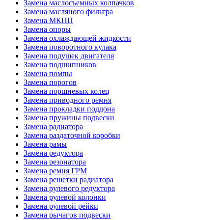
Замена маслосъемных колпачков
Замена масляного фильтра
Замена МКПП
Замена опоры
Замена охлаждающей жидкости
Замена поворотного кулака
Замена подушек двигателя
Замена подшипников
Замена помпы
Замена порогов
Замена поршневых колец
Замена приводного ремня
Замена прокладки поддона
Замена пружины подвески
Замена радиатора
Замена раздаточной коробки
Замена рамы
Замена редуктора
Замена резонатора
Замена ремня ГРМ
Замена решетки радиатора
Замена рулевого редуктора
Замена рулевой колонки
Замена рулевой рейки
Замена рычагов подвески