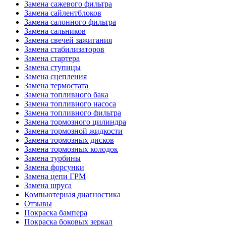
Замена сажевого фильтра
Замена сайлентблоков
Замена салонного фильтра
Замена сальников
Замена свечей зажигания
Замена стабилизаторов
Замена стартера
Замена ступицы
Замена сцепления
Замена термостата
Замена топливного бака
Замена топливного насоса
Замена топливного фильтра
Замена тормозного цилиндра
Замена тормозной жидкости
Замена тормозных дисков
Замена тормозных колодок
Замена турбины
Замена форсунки
Замена цепи ГРМ
Замена шруса
Компьютерная диагностика
Отзывы
Покраска бампера
Покраска боковых зеркал