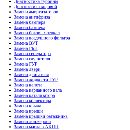
Диагностика турбины
Диагностика ходовой
Замена амортизаторов
Замена антифриза
Замена бампера
Замена бампера
Замена боковых зеркал
Замена воздушного фильтра
Замена ВУТ
Замена ГБЦ
Замена генератора
Замена глушителя
Замена ГУР
Замена двери
Замена двигателя
Замена жидкости ГУР
Замена капота
Замена карданного вала
Замена катализатора
Замена коллектора
Замена крыла
Замена крыши
Замена крышки багажника
Замена лонжерона
Замена масла в АКПП