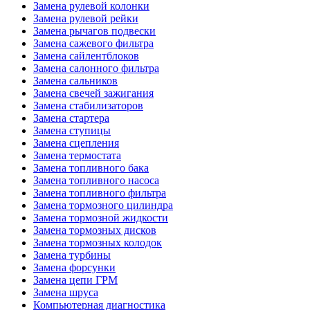
Замена рулевой колонки
Замена рулевой рейки
Замена рычагов подвески
Замена сажевого фильтра
Замена сайлентблоков
Замена салонного фильтра
Замена сальников
Замена свечей зажигания
Замена стабилизаторов
Замена стартера
Замена ступицы
Замена сцепления
Замена термостата
Замена топливного бака
Замена топливного насоса
Замена топливного фильтра
Замена тормозного цилиндра
Замена тормозной жидкости
Замена тормозных дисков
Замена тормозных колодок
Замена турбины
Замена форсунки
Замена цепи ГРМ
Замена шруса
Компьютерная диагностика